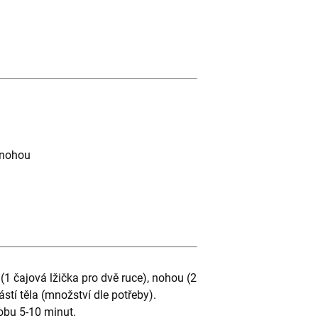
u
a nohou
(1 čajová lžička pro dvě ruce), nohou (2
ástí těla (množství dle potřeby).
obu 5-10 minut.