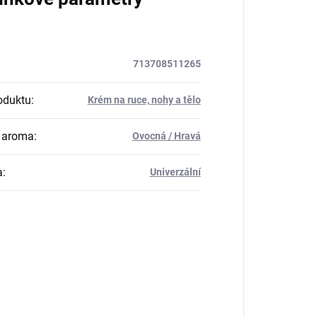
713708511265
oduktu
:
Krém na ruce, nohy a tělo
 aroma
:
Ovocná / Hravá
a
:
Univerzální