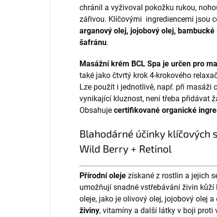
chránil a vyživoval pokožku rukou, nohou
zářivou. Klíčovými ingrediencemi jsou ce
arganový olej, jojobový olej, bambucké m
šafránu
.
Masážní krém BCL Spa je určen pro mas
také jako čtvrtý krok
4-krokového
relaxač
Lze použít i jednotlivě, např. při masáži
vynikající kluznost, není třeba přidávat ž
Obsahuje
certifikované organické ingr
Blahodárné účinky klíčových
Wild Berry + Retinol
Přírodní oleje
získané z rostlin a jejich
umožňují snadné vstřebávání živin kůží 
oleje, jako je olivový olej, jojobový olej a 
živiny
, vitamíny a další látky v boji pro