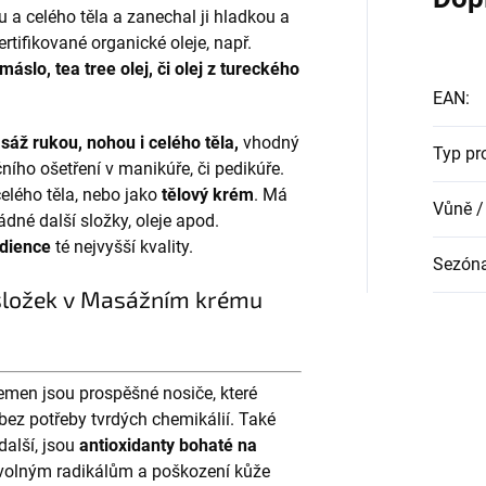
 a celého těla a zanechal ji hladkou a
rtifikované organické oleje, např.
áslo, tea tree olej, či olej z tureckého
EAN
:
áž rukou, nohou i celého těla,
vhodný
Typ pr
ního ošetření v manikúře, či pedikúře.
 celého těla, nebo jako
tělový krém
. Má
Vůně /
ádné další složky, oleje apod.
edience
té nejvyšší kvality.
Sezón
 složek v Masážním krému
 semen jsou prospěšné nosiče, které
bez potřeby tvrdých chemikálií. Také
další, jsou
antioxidanty bohaté na
ti volným radikálům a poškození kůže