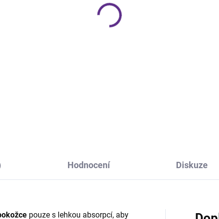
o | Wild Berry + Retinol
Berry + Retinol
9 Kč
729 Kč
Detail
Do košíku
VŇUJÍCÍ, hydratační
ZPEVŇUJÍCÍ a hydratační sůl 
láčňující jílová maska pro
Mrtvého moře Wild Berry + Ret
lení kožní bariéry a udržení
přirozeně detoxikuje pleť
atace v pleti. Pokožka je
a dodává pocit relaxace a
idněná a hydratovaná a díky
osvěžení. Pokožka je zklidněn
hu retinolu také...
hydratovaná a...
)
Hodnocení
Diskuze
pokožce
pouze s lehkou absorpcí, aby
Dop