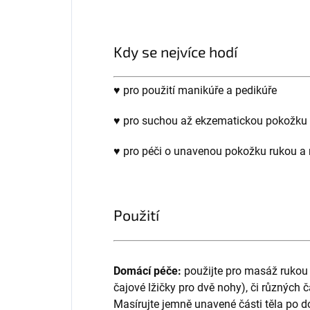
Kdy se nejvíce hodí
♥
pro použití manikúře a pedikúře
♥ pro suchou až ekzematickou pokožk
♥ pro péči o unavenou pokožku rukou 
Použití
Domácí péče:
použijte pro masáž rukou 
čajové lžičky pro dvě nohy), či různých č
Masírujte jemně unavené části těla po d