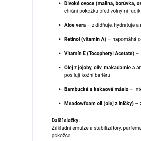
Divoké ovoce (malina, borůvka, os
chrání pokožku před volnými radiká
Aloe vera
– zklidňuje, hydratuje a 
Retinol (vitamin A)
– napomáhá obn
Vitamín E (Tocopheryl Acetate)
– s
Olej z jojoby, oliv, makadamie a 
posilují kožní bariéru
Bambucké a kakaové máslo
– int
Meadowfoam oil (olej z lničky)
– 
Další složky:
Základní emulze a stabilizátory, parfema
pokožce.