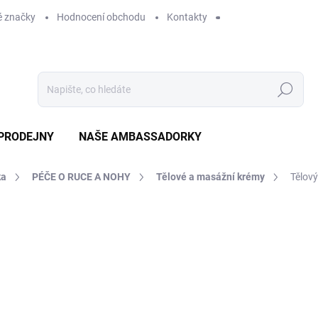
 značky
Hodnocení obchodu
Kontakty
Hledat
PRODEJNY
NAŠE AMBASSADORKY
ka
PÉČE O RUCE A NOHY
Tělové a masážní krémy
Tělový
ení
ZNAČKA:
BIO CREATIVE LABS
729 Kč
SKLADEM