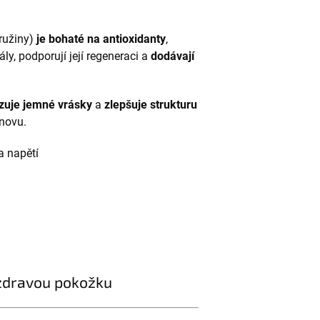
tružiny)
je bohaté na antioxidanty
,
ly, podporují její regeneraci a
dodávají
zuje jemné vrásky
a
zlepšuje strukturu
bnovu.
a napětí
 zdravou pokožku