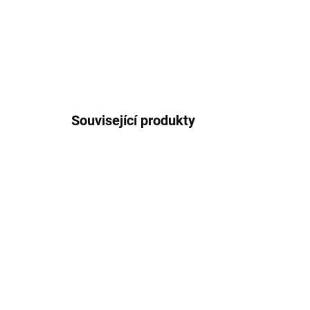
Související produkty
NOVINKA
NOVIN
MOŽNOST VO CENY
MOŽNO
SKLADEM
Cukrový peeling Wild
Ma