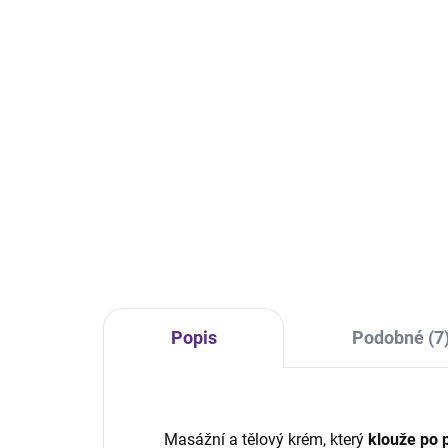
Berry + Retinol
těl
799 Kč
72
Detail
ZPEVŇUJÍCÍ a hydratační
ZPE
cukrový peeling s jemnými
a zv
exfoliačními částečkami. Směs
posí
divokého ovoce a retinolu chrání
hydr
pokožku před volnými radikály,
zkl
podporují její...
obsa
Popis
Podobné (7
Masážní a tělový krém, který
klouže po 