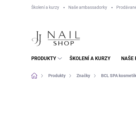
Přejít na obsah
Školení a kurzy
Naše ambassadorky
Prodávané
PRODUKTY
ŠKOLENÍ A KURZY
NAŠE 
Domů
Produkty
Značky
BCL SPA kosmeti
Neohodnoceno
Podrobnosti hodnoc
NOVINKA
MOŽNOST VO CENY