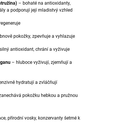
tružina)
– bohaté na antioxidanty,
ly a podporují její mladistvý vzhled
regeneruje
ově pokožky, zpevňuje a vyhlazuje
ilný antioxidant, chrání a vyživuje
arganu
– hluboce vyživují, zjemňují a
enzivně hydratují a zvláčňují
zanechává pokožku hebkou a pružnou
ce, přírodní vosky, konzervanty šetrné k