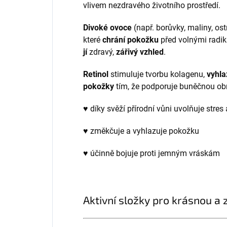
vlivem nezdravého životního prostředí.
Divoké ovoce
(např. borůvky, maliny, os
které
chrání pokožku
před volnými radiká
jí
zdravý,
zářivý
vzhled
.
Retinol
stimuluje tvorbu kolagenu,
vyhla
pokožky
tím, že podporuje buněčnou o
♥ díky svěží přírodní vůni uvolňuje stres 
♥ změkčuje a vyhlazuje pokožku
♥ účinně bojuje proti jemným vráskám
Aktivní složky pro krásnou a