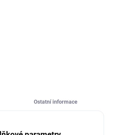
z
inol
á a
Ostatní informace
lňkové parametry