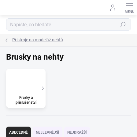
Přejít na obsah
Hledat
Přístroje na modeláž nehtů
Brusky na nehty
Frézky a
příslušenství
Řazení produktů
ABECEDNĚ
NEJLEVNĚJŠÍ
NEJDRAŽŠÍ