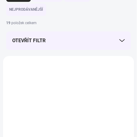
NEJPRODÁVANĚJŠÍ
19
položek celkem
OTEVŘÍT FILTR
Výpis produktů
ZDARMA
ZDARMA
SKLADEM
SKLADEM
Brill Drill - mikromotor
Brill Drill Profesionální
- náhradní rukojeť
bruska na nehty