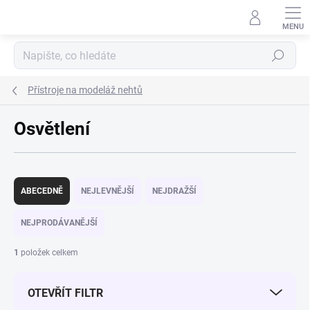
Přejít na obsah
Hledat
Přístroje na modeláž nehtů
Osvětlení
Řazení produktů
ABECEDNĚ
NEJLEVNĚJŠÍ
NEJDRAŽŠÍ
NEJPRODÁVANĚJŠÍ
1
položek celkem
OTEVŘÍT FILTR