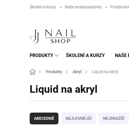
Přejít na obsah
Školení a kurzy
Naše ambassadorky
Prodávané
PRODUKTY
ŠKOLENÍ A KURZY
NAŠE 
Domů
Produkty
Akryl
Liquid na akryl
Liquid na akryl
Řazení produktů
ABECEDNĚ
NEJLEVNĚJŠÍ
NEJDRAŽŠÍ