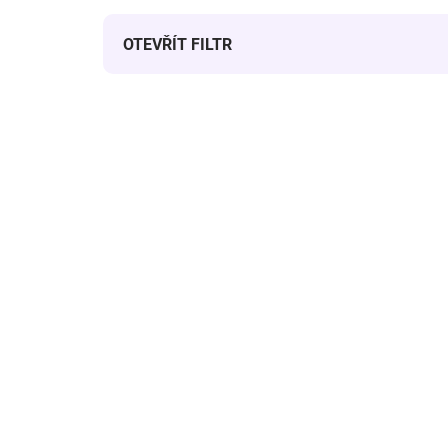
OTEVŘÍT FILTR
Výpis produktů
SKLADEM