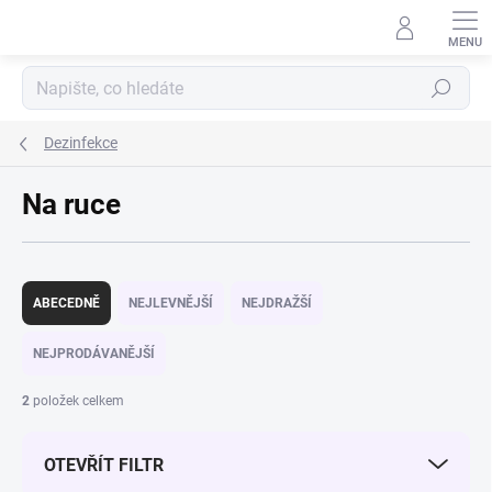
Přejít na obsah
Hledat
Dezinfekce
Na ruce
Řazení produktů
ABECEDNĚ
NEJLEVNĚJŠÍ
NEJDRAŽŠÍ
NEJPRODÁVANĚJŠÍ
2
položek celkem
OTEVŘÍT FILTR