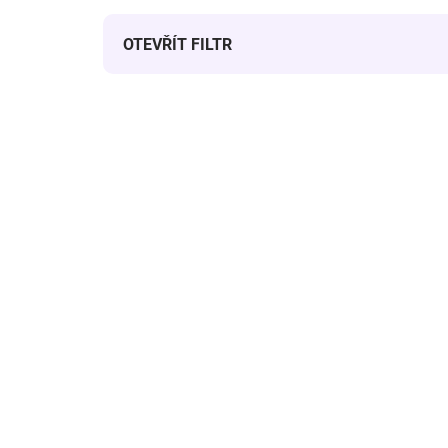
OTEVŘÍT FILTR
Výpis produktů
SKLADEM