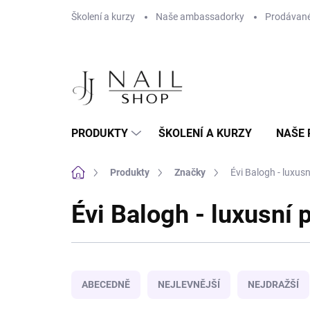
Přejít na obsah
Školení a kurzy
Naše ambassadorky
Prodávané
PRODUKTY
ŠKOLENÍ A KURZY
NAŠE 
Domů
Produkty
Značky
Évi Balogh - luxus
Évi Balogh - luxusní 
Řazení produktů
ABECEDNĚ
NEJLEVNĚJŠÍ
NEJDRAŽŠÍ