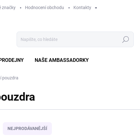
 značky
Hodnocení obchodu
Kontakty
Hledat
PRODEJNY
NAŠE AMBASSADORKY
ní pouzdra
pouzdra
NEJPRODÁVANĚJŠÍ