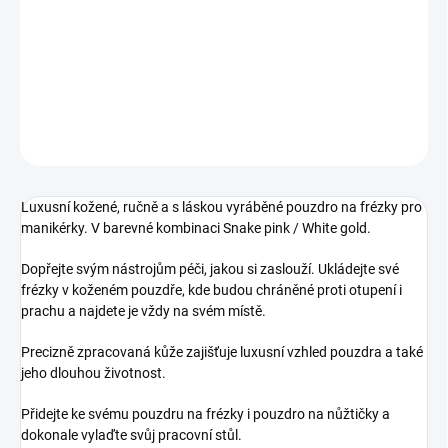
Luxusní kožené, ručně a s láskou vyráběné pouzdro na frézky pro
manikérky. V barevné kombinaci Snake pink / White gold.
DETAILNÍ INFORMACE
ZEPTAT SE
HLÍDÁNÍ DOSTUPNOSTI
Luxusní kožené, ručně a s láskou vyráběné pouzdro na frézky pro
manikérky. V barevné kombinaci Snake pink / White gold.
Dopřejte svým nástrojům péči, jakou si zaslouží. Ukládejte své
frézky v koženém pouzdře, kde budou chráněné proti otupení i
prachu a najdete je vždy na svém místě.
Precizně zpracovaná kůže zajišťuje luxusní vzhled pouzdra a také
jeho dlouhou životnost.
Přidejte ke svému pouzdru na frézky i pouzdro na nůžtičky a
dokonale vylaďte svůj pracovní stůl.