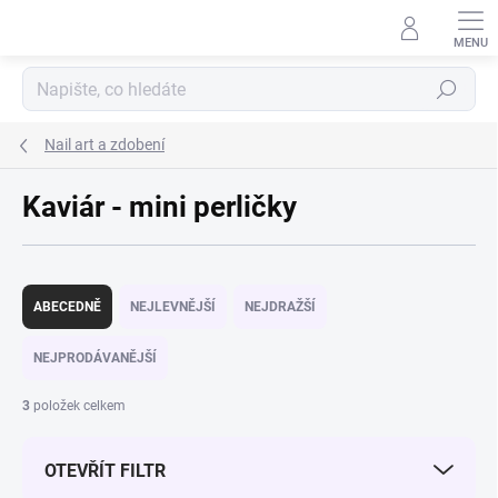
Přejít na obsah
Hledat
Nail art a zdobení
Kaviár - mini perličky
Řazení produktů
ABECEDNĚ
NEJLEVNĚJŠÍ
NEJDRAŽŠÍ
NEJPRODÁVANĚJŠÍ
3
položek celkem
OTEVŘÍT FILTR