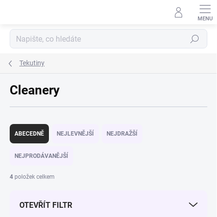
Přejít na obsah
Hledat
Tekutiny
Cleanery
Řazení produktů
ABECEDNĚ
NEJLEVNĚJŠÍ
NEJDRAŽŠÍ
NEJPRODÁVANĚJŠÍ
4
položek celkem
OTEVŘÍT FILTR