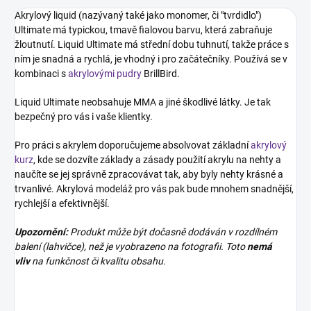
Akrylový liquid (nazývaný také jako monomer, či "tvrdidlo")
Ultimate má typickou, tmavě fialovou barvu, která zabraňuje
žloutnutí. Liquid Ultimate má střední dobu tuhnutí, takže práce s
ním je snadná a rychlá, je vhodný i pro začátečníky. Používá se v
kombinaci s
akrylovými pudry
BrillBird.
Liquid Ultimate neobsahuje MMA a jiné škodlivé látky. Je tak
bezpečný pro vás i vaše klientky.
Pro práci s akrylem doporučujeme absolvovat základní
akrylový
kurz
, kde se dozvíte základy a zásady použití akrylu na nehty a
naučíte se jej správně zpracovávat tak, aby byly nehty krásné a
trvanlivé. Akrylová modeláž pro vás pak bude mnohem snadnější,
rychlejší a efektivnější.
Upozornění:
Produkt může být dočasně dodáván v rozdílném
balení (lahvičce), než je vyobrazeno na fotografii. Toto
nemá
vliv
na funkčnost či kvalitu obsahu.