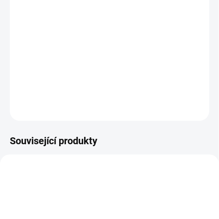
MOŽNOSTI DORUČENÍ
−
+
Přidat do košíku
Akrylový liquid Ultimate, střední doba tuhnutí.
DETAILNÍ INFORMACE
ZEPTAT SE
HLÍDÁNÍ DOSTUPNOSTI
Související produkty