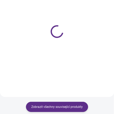
SKLADEM
SKLADEM
Akrylový pudr Pink 30ml
Akrylový pudr Clear 30ml
389 Kč
389 Kč
Do košíku
Do košíku
Akrylový pudr narůžovělý, mléčný.
Čirý akrylový pudr nejvyšší
Středně tuhnoucí.
kvality. Středně rychlý.
Zobrazit všechny související produkty