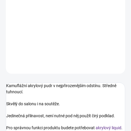
DORUČENÍ
−
+
Přidat do košíku
Kamuflážní akrylový pudr v nejpřirozenějším odstínu. Středně
tuhnoucí.
DETAILNÍ INFORMACE
ZEPTAT SE
HLÍDÁNÍ DOSTUPNOSTI
Kamuflážní akrylový pudr v nejpřirozenějším odstínu. Středně
tuhnoucí.
Skvělý do salonu i na soutěže.
Jedinečná přilnavost, není nutné pod něj použít čirý podklad.
Pro správnou funkci produktu budete potřebovat
akrylový liquid
.