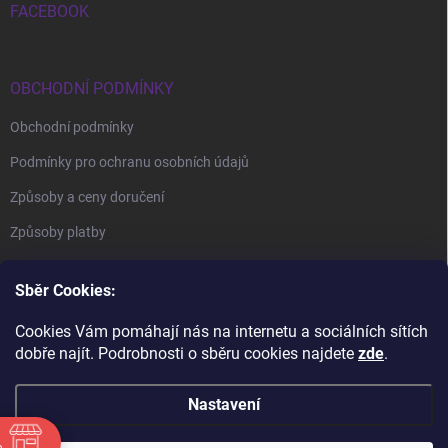
FACEBOOK
OBCHODNÍ PODMÍNKY
Obchodní podmínky
Podmínky pro ochranu osobních údajů
Způsoby a ceny doručení
Způsoby platby
Sběr Cookies:
Cookies Vám pomáhají nás na internetu a sociálních sítích
dobře najít. Podrobnosti o sběru cookies najdete
zde
.
BrillBird Academy
Nehtové Kurzy Hradec - profesní kurzy
Nastavení