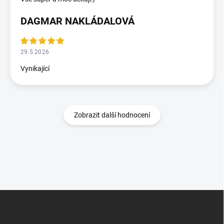
DAGMAR NAKLÁDALOVÁ
29.5.2026
Vynikající
Zobrazit další hodnocení
Zápatí