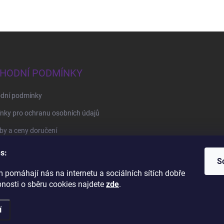
HODNÍ PODMÍNKY
dní podmínky
nky pro ochranu osobních údajů
y a ceny doručení
by platby
s:
S
 pomáhají nás na internetu a sociálních sítích dobře
BrillBird Academy
Nehtové Kurzy Hradec - profesní kurzy
bnosti o sběru cookies najdete
zde
.
í
na.