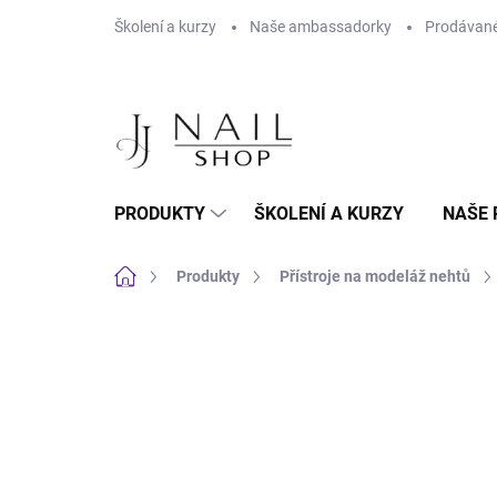
Přejít na obsah
Školení a kurzy
Naše ambassadorky
Prodávané
PRODUKTY
ŠKOLENÍ A KURZY
NAŠE 
Domů
Produkty
Přístroje na modeláž nehtů
Neohodnoceno
Podrobnosti hodnoc
NOVINKA