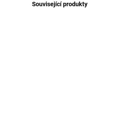
Související produkty
ZDARMA
SKLADEM
Brill Drill Profesionální
Bri
bruska na nehty
náh
6 999 Kč
4 
Do košíku