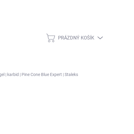
PRÁZDNÝ KOŠÍK
NÁKUPNÍ KOŠÍK
el | karbid | Pine Cone Blue Expert | Staleks
ŽNOSTI DORUČENÍ