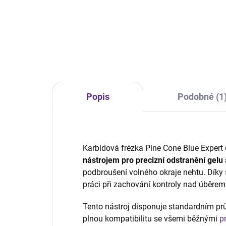
Profesionální bruska na modeláž
Náhr
nehtů. S japonským
pro
mikromotorem bez vibrací, 4
neht
ložisky, velmi precizní a výkonná.
mikr
Pouze pro profesionální použití.
prec
prof
Popis
Podobné (1
Karbidová frézka Pine Cone Blue Expert
nástrojem pro precizní odstranění gelu 
podbroušení volného okraje nehtu. Díky s
práci při zachování kontroly nad úběrem
Tento nástroj disponuje standardním p
plnou kompatibilitu se všemi běžnými
p