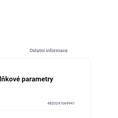
Profesionální prémiová titanová
l,
frézka pro broušení gelu a akrylu.
Extra ostrost, speciální výbrus
kolí
pro praváky i leváky. Dlouhodobá
odní
výdrž, nezahřívá se.
Ostatní informace
lňkové parametry
4820241069941