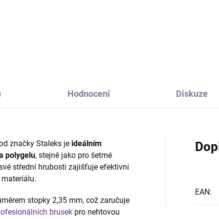
adní díl - rukojeť k
detailní broušení materiálu (ge
fesionální brusce na modeláž
akryl, polygel, gel lak) v méně
ů BrillDrill. Japonský
dostupných místech (např. v o
omotor, 4 ložiska, velmi
kůžičky, nebo podbroušení sp
izní, bez vibrací. Pouze pro
části...
esionální použití. Na...
)
Hodnocení
Diskuze
 od značky Staleks je
ideálním
Dop
a polygelu
, stejně jako pro šetrné
vé střední hrubosti zajišťuje efektivní
 materiálu.
EAN
:
růměrem stopky 2,35 mm, což zaručuje
rofesionálních brusek
pro nehtovou