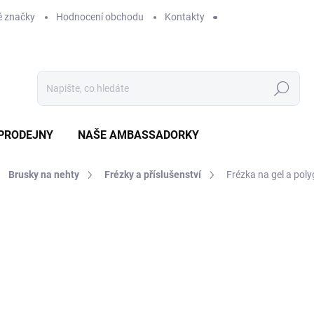
 značky
Hodnocení obchodu
Kontakty
Hledat
PRODEJNY
NAŠE AMBASSADORKY
Brusky na nehty
Frézky a příslušenství
Frézka na gel a polyg
ení
ZNAČKA:
STALEKS
559 Kč
SKLADEM
MO
DORUČÍME DO:
10.8.2026