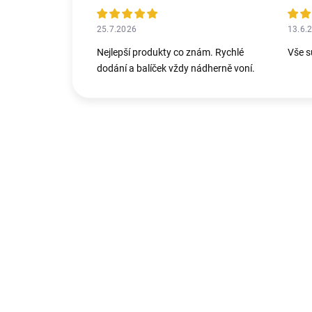
25.7.2026
13.6.
Nejlepší produkty co znám. Rychlé
Vše s
dodání a balíček vždy nádherně voní.