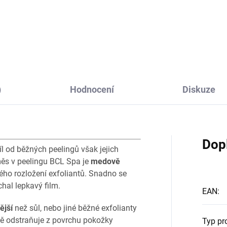
)
Hodnocení
Diskuze
Dop
díl od běžných peelingů však jejich
měs v peelingu BCL Spa je
medově
ho rozložení exfoliantů. Snadno se
hal lepkavý film.
EAN
:
ější
než sůl, nebo jiné běžné exfolianty
ně odstraňuje z povrchu pokožky
Typ pr