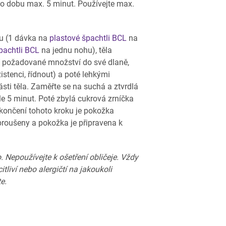
po dobu max. 5 minut. Používejte max.
ou (1 dávka na
plastové špachtli BCL
na
pachtli BCL
na jednu nohu), těla
lí požadované množství do své dlaně,
istenci, řídnout) a poté lehkými
sti těla. Zaměřte se na suchá a ztvrdlá
le 5 minut. Poté zbylá cukrová zrníčka
končení tohoto kroku je pokožka
roušeny a pokožka je připravena k
. Nepoužívejte k ošetření obličeje. Vždy
itliví nebo alergičtí na jakoukoli
e.