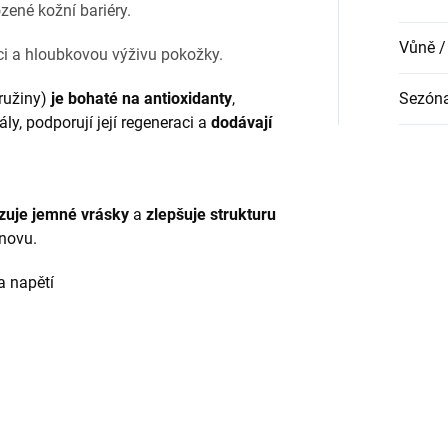
zené kožní bariéry.
Vůně /
aci a hloubkovou výživu pokožky.
tružiny)
je bohaté na antioxidanty
,
Sezón
ly, podporují její regeneraci a
dodávají
zuje jemné vrásky
a
zlepšuje strukturu
novu.
a napětí