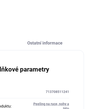
Ostatní informace
lňkové parametry
713708511241
Peeling na ruce, nohy a
oduktu
:
tělo