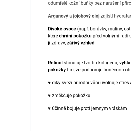
odumřelé kožní buňky bez narušení přiro
Arganový
a
jojobový olej
zajistí hydrat
Divoké ovoce
(např. borůvky, maliny, os
které
chrání pokožku
před volnými radiká
jí
zdravý,
zářivý
vzhled
.
Retinol
stimuluje tvorbu kolagenu,
vyhla
pokožky
tím, že podporuje buněčnou ob
♥ díky svěží přírodní vůni uvolňuje stres 
♥ změkčuje pokožku
♥ účinně bojuje proti jemným vráskám