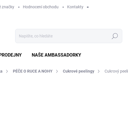
 značky
Hodnocení obchodu
Kontakty
Hledat
PRODEJNY
NAŠE AMBASSADORKY
ka
PÉČE O RUCE A NOHY
Cukrové peelingy
Cukrový peeli
ení
ZNAČKA:
BIO CREATIVE LABS
799 Kč
SKLADEM