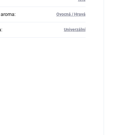
 aroma
:
Ovocná / Hravá
a
:
Univerzální