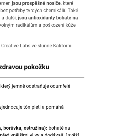
 semen
jsou prospěšné nosiče
, které
bez potřeby tvrdých chemikálií. Také
j
a další,
jsou
antioxidanty bohaté na
ti volným radikálům a poškození kůže
 Creative Labs ve slunné Kalifornii
 zdravou pokožku
, který jemně odstraňuje odumřelé
jednocuje tón pleti a pomáhá
, borůvka, ostružina):
bohaté na
před vnějšími vlivy a dodávají jí svěží