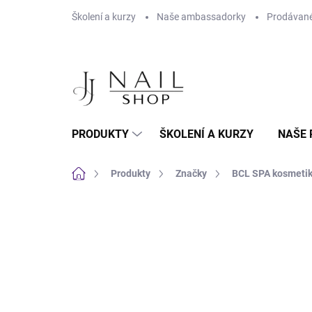
Přejít na obsah
Školení a kurzy
Naše ambassadorky
Prodávané
PRODUKTY
ŠKOLENÍ A KURZY
NAŠE 
Domů
Produkty
Značky
BCL SPA kosmeti
Neohodnoceno
Podrobnosti hodnoc
NOVINKA
MOŽNOST VO CENY