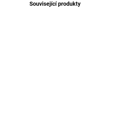
Související produkty
NOVINKA
MOŽNOST VO CENY
SKLADEM
Sůl z Mrtvého moře Wild
Berry + Retinol
729 Kč
Do košíku
ZPEVŇUJÍCÍ a hydratační sůl z