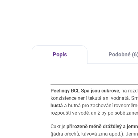
Mrtvého moře Wild Berry + Retinol
přirozeně detoxikuje pleť
a dodává pocit relaxace a
osvěžení. Pokožka je zklidněná a
hydratovaná a...
Popis
Podobné (6
Peelingy BCL Spa jsou cukrové
, na roz
konzistence není tekutá ani vodnatá. S
hustá
a hutná pro zachování rovnoměrné
rozpouští ve vodě, aniž by po sobě zanec
Cukr je
přirozeně méně dráždivý a jemn
(jádra ořechů, kávová zrna apod.). Jem