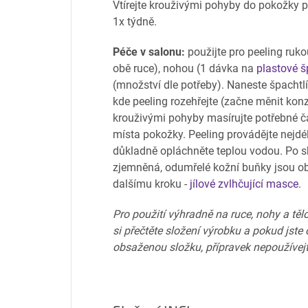
Vtírejte krouživými pohyby do pokožky 
1x týdně.
Péče v salonu:
použijte pro peeling ruk
obě ruce), nohou (1 dávka na
plastové š
(množství dle potřeby). Naneste špacht
kde peeling rozehřejte (začne měnit konz
krouživými pohyby masírujte potřebné čá
místa pokožky. Peeling provádějte nejdé
důkladně opláchněte teplou vodou. Po s
zjemněná, odumřelé kožní buňky jsou ob
dalšímu kroku -
jílové zvlhčující masce
.
Pro použití výhradně na ruce, nohy a tělo
si přečtěte složení výrobku a pokud jste c
obsaženou složku, přípravek nepoužívejt