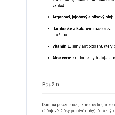
vzhled
Arganový, jojobový a olivový olej:
Bambucké a kakaové máslo:
zane
pružnou
Vitamin E:
silný antioxidant, který 
Aloe vera:
zklidňuje, hydratuje a 
Použití
Domácí péče:
použijte pro peeling rukou
(2 čajové lžičky pro dvě nohy), či různýc