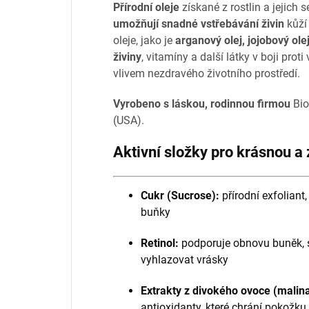
Přírodní oleje
získané z rostlin a jejich
umožňují snadné vstřebávání živin
kůží 
oleje, jako je
arganový olej, jojobový ole
živiny
, vitamíny a další látky v boji pro
vlivem nezdravého životního prostředí.
Vyrobeno s láskou, rodinnou firmou
Bio
(USA).
Aktivní složky pro krásnou a
Cukr (Sucrose):
přírodní exfoliant
buňky
Retinol:
podporuje obnovu buněk, s
vyhlazovat vrásky
Extrakty z divokého ovoce (malina
antioxidanty, které chrání pokožku 