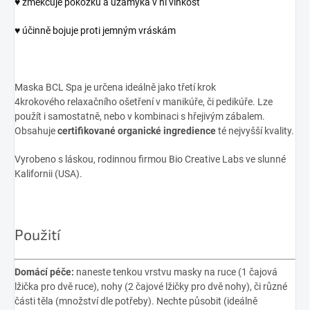
♥ změkčuje pokožku a uzamyká v ní vlhkost
♥ účinně bojuje proti jemným vráskám
Maska BCL Spa je určena ideálně jako třetí krok
4krokového relaxačního ošetření v manikúře, či pedikúře. Lze
použít i samostatně, nebo v kombinaci s hřejivým zábalem.
Obsahuje
certifikované organické ingredience
té nejvyšší kvality.
Vyrobeno s láskou, rodinnou firmou Bio Creative Labs ve slunné
Kalifornii (USA).
Použití
Domácí péče:
naneste tenkou vrstvu masky na ruce (1 čajová
lžička pro dvě ruce), nohy (2 čajové lžičky pro dvě nohy), či různé
části těla (množství dle potřeby). Nechte působit (ideálně