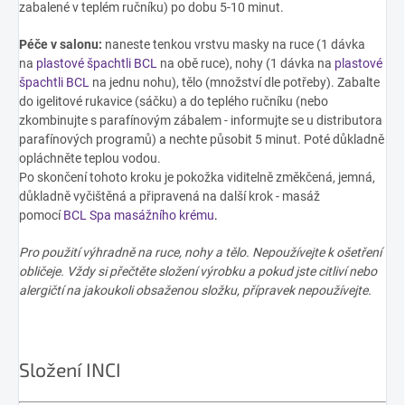
zabalené v teplém ručníku) po dobu 5-10 minut.
Péče v salonu:
naneste tenkou vrstvu masky na ruce (1 dávka
na
plastové špachtli BCL
na obě ruce), nohy (1 dávka na
plastové
špachtli BCL
na jednu nohu), tělo (množství dle potřeby). Zabalte
do igelitové rukavice (sáčku) a do teplého ručníku (nebo
zkombinujte s parafínovým zábalem - informujte se u distributora
parafínových programů) a nechte působit 5 minut. Poté důkladně
opláchněte teplou vodou.
Po skončení tohoto kroku je pokožka viditelně změkčená, jemná,
důkladně vyčištěná a připravená na další krok - masáž
pomocí
BCL Spa masážního krému
.
Pro použití výhradně na ruce, nohy a tělo. Nepoužívejte k ošetření
obličeje. Vždy si přečtěte složení výrobku a pokud jste citliví nebo
alergičtí na jakoukoli obsaženou složku, přípravek nepoužívejte.
Složení INCI