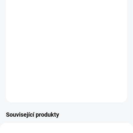
OBSAH
DORUČÍME DO:
12.8.2026
MOŽNOSTI DORUČENÍ
−
+
Přidat do košíku
ZPEVŇUJÍCÍ, hydratační
a zvláčňující jílová maska pro posílení
kožní bariéry a udržení hydratace v pleti.
Pokožka je zklidněná a
hydratovaná a díky obsahu retinolu také mladistvá a zářivá.
DETAILNÍ INFORMACE
ZEPTAT SE
HLÍDÁNÍ DOSTUPNOSTI
Související produkty
NOVINKA
NOVINKA