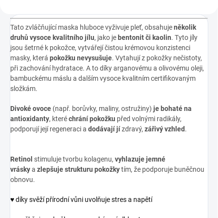
Tato zvláčňující maska hluboce vyživuje pleť, obsahuje
několik
druhů vysoce kvalitního jílu
, jako je
bentonit či kaolin
. Tyto jíly
jsou šetrné k pokožce, vytvářejí čistou krémovou konzistenci
masky, která
pokožku nevysušuje
. Vytahují z pokožky nečistoty,
při zachování hydratace. A to díky arganovému a olivovému oleji,
bambuckému máslu a dalším vysoce kvalitním certifikovaným
složkám.
Divoké ovoce
(např. borůvky, maliny, ostružiny)
je bohaté na
antioxidanty
, které
chrání pokožku
před volnými radikály,
podporují její regeneraci a
dodávají jí
zdravý,
zářivý
vzhled
.
Retinol
stimuluje tvorbu kolagenu,
vyhlazuje jemné
vrásky
a
zlepšuje strukturu pokožky
tím, že podporuje buněčnou
obnovu.
♥ díky svěží přírodní vůni uvolňuje stres a napětí