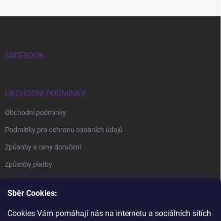
Zápatí
FACEBOOK
OBCHODNÍ PODMÍNKY
Obchodní podmínky
Podmínky pro ochranu osobních údajů
Způsoby a ceny doručení
Způsoby platby
Sběr Cookies:
Cookies Vám pomáhají nás na internetu a sociálních sítích