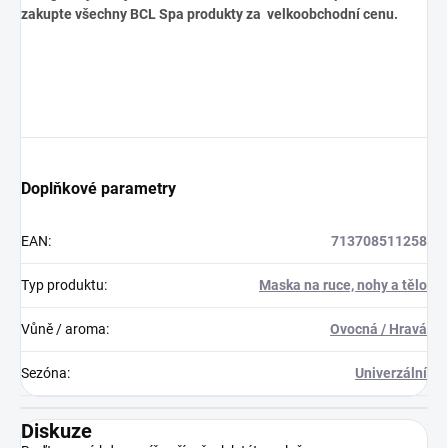
zakupte všechny BCL Spa produkty za velkoobchodní cenu.
Doplňkové parametry
EAN
:
713708511258
Typ produktu
:
Maska na ruce, nohy a tělo
Vůně / aroma
:
Ovocná / Hravá
Sezóna
:
Univerzální
Diskuze