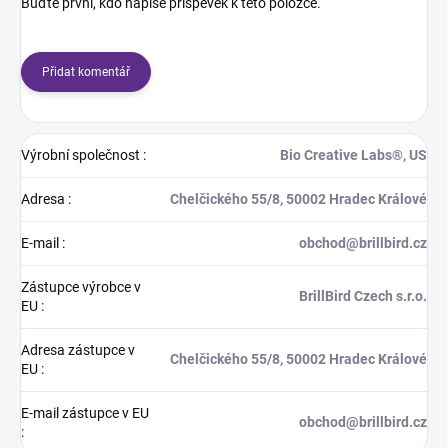
Buďte první, kdo napíše příspěvek k této položce.
Přidat komentář
Výrobní společnost
:
Bio Creative Labs®, US
Adresa
:
Chelčického 55/8, 50002 Hradec Králové
E-mail
:
obchod@brillbird.cz
Zástupce výrobce v
BrillBird Czech s.r.o.
EU
:
Adresa zástupce v
Chelčického 55/8, 50002 Hradec Králové
EU
:
E-mail zástupce v EU
obchod@brillbird.cz
: