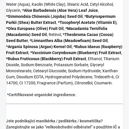
Water (Aqua), Kaolin (White Clay), Stearic Acid, Cetyl Alcohol,
Glycerin,
*Aloe Barbadensis (Aloe Vera) Leaf Juice
,
*Simmondsia Chinensis (Jojoba) Seed Oil
,
*Butyrospermum
Parkii (Shea) Butter Extract
,
*Tocopheryl Acetate (Vitamin E)
,
*Olea Europaea (Olive) Fruit Oil
,
*Macadamia Ternifolia
(Macadamia) Seed Oil
, Retinol,
*Theobroma Cacao (Cocoa)
Seed Butter
,
*Limnanthes Alba (Meadowfoam) Seed Oil
,
*Argania Spinosa (Argan) Kernel Oil,
*Rubus Idaeus (Raspberry)
Fruit Extract
,
*Vaccinium Corymbosum (Blueberry) Fruit Extract
,
*Rubus Fruticosus (Blackberry) Fruit Extract
, Ethanol, Titanium
Dioxide, Sodium Benzoate, Potassium Sorbate, Glyceryl
Monostearate, Cetearyl Glucoside, Sodium Hydroxide, Xanthan
Gum, Disodium EDTA, Hydrogenated Polydecene, Trideceth-6, CI
14700, CI 17200, Fragrance (Parfum), Citronellol, Coumarin.
*Certifikované organické ingredience.
Jste podnikající manikérka / pedikérka / kosmetička?
Zaregistrujte se jako "velkoobchodní odběratel" s použitím IČ a