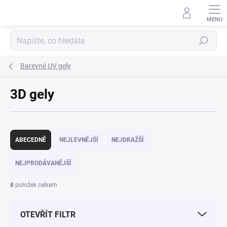
Přejít na obsah
Hledat
Barevné UV gely
3D gely
Řazení produktů
ABECEDNĚ
NEJLEVNĚJŠÍ
NEJDRAŽŠÍ
NEJPRODÁVANĚJŠÍ
8
položek celkem
OTEVŘÍT FILTR