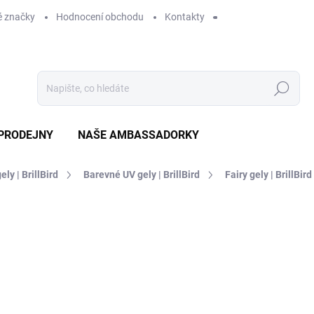
 značky
Hodnocení obchodu
Kontakty
Hledat
PRODEJNY
NAŠE AMBASSADORKY
ely | BrillBird
Barevné UV gely | BrillBird
Fairy gely | BrillBird
ení
ZNAČKA:
BRILLBIRD
339 Kč
SKLADEM
MO
DORUČÍME DO:
12.8.2026