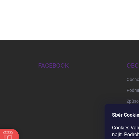
Zápatí
FACEBOOK
OBC
Obcho
Podmí
Způsob
Způso
Sběr Cookie
Cookies Vám
najít. Podro