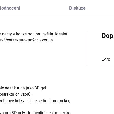
Hodnocení
Diskuze
e nehty v kouzelnou hru světla. Ideální
Dop
ytváření texturovaných vzorů a
EAN
:
le ne tak tuhá jako 3D gel.
abstraktních vzorů.
ětinové lístky – lépe se hodí pro měkčí,
a pro 3D gely, dodávající designu extra