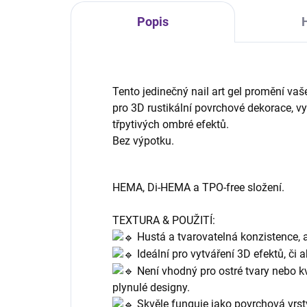
Popis
Tento jedinečný nail art gel promění vaš
pro 3D rustikální povrchové dekorace, v
třpytivých ombré efektů.
Bez výpotku.
HEMA, Di-HEMA a TPO-free složení.
TEXTURA & POUŽITÍ:
Hustá a tvarovatelná konzistence, a
Ideální pro vytváření 3D efektů, či 
Není vhodný pro ostré tvary nebo kv
plynulé designy.
Skvěle funguje jako povrchová vrstv