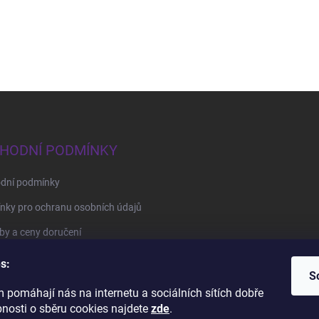
HODNÍ PODMÍNKY
dní podmínky
nky pro ochranu osobních údajů
y a ceny doručení
by platby
s:
S
 pomáhají nás na internetu a sociálních sítích dobře
BrillBird Academy
Nehtové Kurzy Hradec - profesní kurzy
bnosti o sběru cookies najdete
zde
.