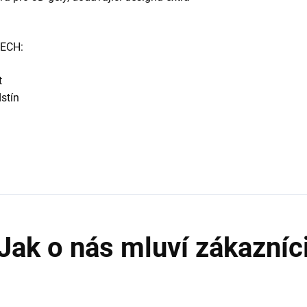
ECH:
t
stín