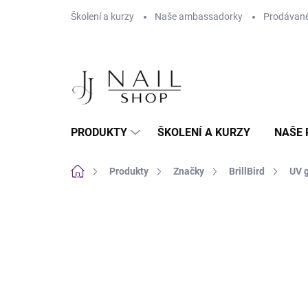
Přejít na obsah
Školení a kurzy
Naše ambassadorky
Prodávané
PRODUKTY
ŠKOLENÍ A KURZY
NAŠE 
Domů
Produkty
Značky
BrillBird
UV g
Neohodnoceno
Podrobnosti hodnoc
HEMA FREE