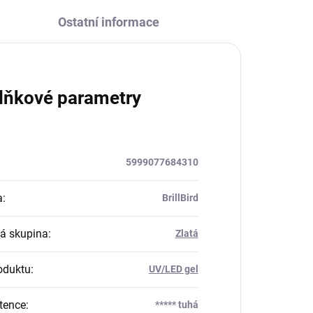
Ostatní informace
lňkové parametry
5999077684310
a
:
BrillBird
á skupina
:
Zlatá
oduktu
:
UV/LED gel
tence
:
***** tuhá