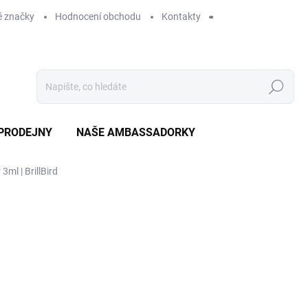
 značky
Hodnocení obchodu
Kontakty
Hledat
PRODEJNY
NAŠE AMBASSADORKY
3ml | BrillBird
ení
ZNAČKA:
BRILLBIRD
259 Kč
SKLADEM
MO
DORUČÍME DO:
12.8.2026