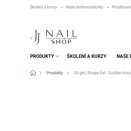
Přejít na obsah
Školení a kurzy
Naše ambassadorky
Prodávané
PRODUKTY
ŠKOLENÍ A KURZY
NAŠE 
Domů
Produkty
3D gel | Shape Gel - Golden Hour 
Neohodnoceno
Podrobnosti hodnoc
NOVINKA
HEMA FREE