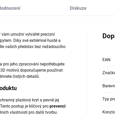
Hodnocení
Diskuze
r
vám umožní vytvářet precizní
Dop
řpytem. Díky své extrémně husté a
odle vašich představ bez nežádoucího
EAN
:
 a pro jeho zpracování nepotřebujete
 3D motivů doporučujeme používat
Značk
áhnete čistých detailů.
Barevn
roduktu
Typ pr
hranný plastový kryt a pevně jej
 Tento postup je klíčový pro
prevenci
Konzis
ích vlastností pro další tvorbu.