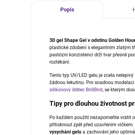
Popis
3D gel Shape Gel v odstínu Golden Hou
plastické zdobení s elegantním zlatým t
pastózní konzistenci drží tvar přesně p
roztékání.
Tento typ UV/LED gelu je zcela nelepivý
žádnou tekutinu. Pro snadnou modelaci
silikonový štětec BrillBird
, se kterým dos
Tipy pro dlouhou životnost p
Po každém použití nezapomeňte vrátit oc
přitisknout zpět před uzavřením víčkem.
vysychání gelu
a zachování jeho optimáln