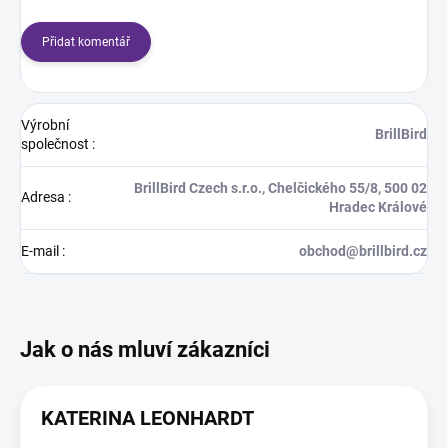
Přidat komentář
Výrobní
BrillBird
společnost
:
BrillBird Czech s.r.o., Chelčického 55/8, 500 02
Adresa
:
Hradec Králové
E-mail
:
obchod@brillbird.cz
KATERINA LEONHARDT