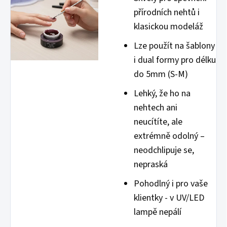
přírodních nehtů i
klasickou modeláž
Lze použít na šablony
i dual formy pro délku
do 5mm (S-M)
Lehký, že ho na
nehtech ani
neucítíte, ale
extrémně odolný –
neodchlipuje se,
nepraská
Pohodlný i pro vaše
klientky - v UV/LED
lampě nepálí