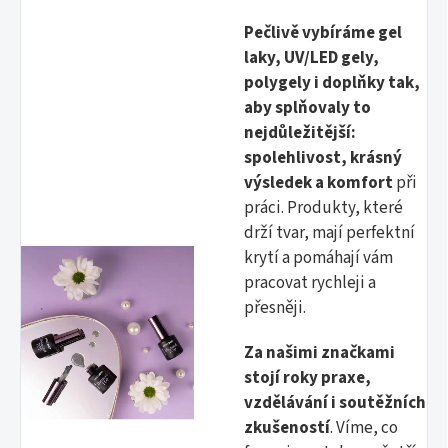
Pečlivě vybíráme gel
laky, UV/LED gely,
polygely i doplňky tak,
aby splňovaly to
nejdůležitější:
spolehlivost, krásný
výsledek a komfort
při
práci. Produkty, které
drží tvar, mají perfektní
krytí a pomáhají vám
pracovat rychleji a
přesněji.
Za našimi značkami
stojí
roky praxe,
vzdělávání i soutěžních
zkušeností
. Víme, co