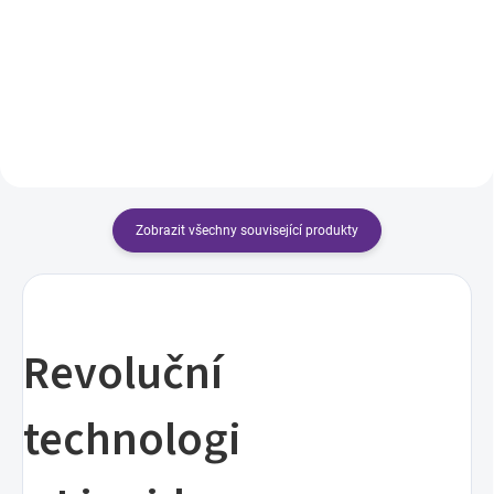
perfektních vlastností tekutého
odstín. Spojení perfektních
gelu a pevnosti polygelu vás
vlastností tekutého gelu a
nadchne. Už ho nepustíte z ruky!
pevnosti polygelu vás nadchne.
Revoluční...
Krémový, nadýchaný a...
Zobrazit všechny související produkty
Revoluční
technologi