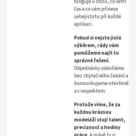
funguje u stolu, co šetří
čas a co vám přinese
sebejistotu při každé
aplikaci.
Pokud si nejste jistá
výběrem, rády vám
pomůžeme najít to
správné řešení.
Objednávky odesíláme
bez zbytečného čekání a
komunikujeme otevřeně
a s respektem.
Protože víme, že za
každou krásnou
modeláží stojí talent,
preciznost a hodiny
práce.
A právě ty si