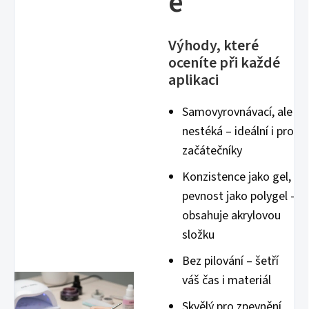
e
Výhody, které
oceníte při každé
aplikaci
Samovyrovnávací, ale
nestéká – ideální i pro
začátečníky
Konzistence jako gel,
pevnost jako polygel -
obsahuje akrylovou
složku
Bez pilování – šetří
váš čas i materiál
Skvělý pro zpevnění