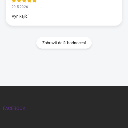
29.5.2026
Vynikající
Zobrazit další hodnocení
Zápatí
FACEBOOK