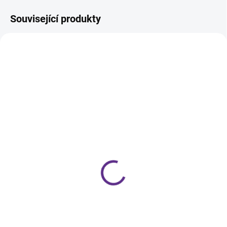
Související produkty
HEMA FREE
HEMA FREE
SKLADEM
SKLADEM
Liquid Future Gel - Clear
Liquid Future Gel - Cover
| Tekutý polygel
Rose | Tekutý polygel
499 Kč
499 Kč
od
od
Detail
Detail
Zcela nová technologie polygelu.
Zcela nová technologie polygelu.
Odstín Clear - čirý. Spojení
Cover Rose - přirozený tělový