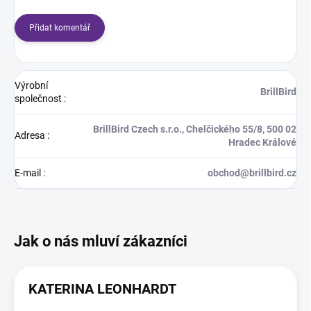
Přidat komentář
Výrobní
BrillBird
společnost
:
BrillBird Czech s.r.o., Chelčického 55/8, 500 02
Adresa
:
Hradec Králové
E-mail
:
obchod@brillbird.cz
KATERINA LEONHARDT