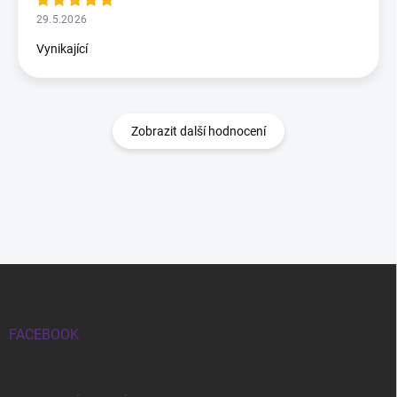
29.5.2026
Vynikající
Zobrazit další hodnocení
Zápatí
FACEBOOK