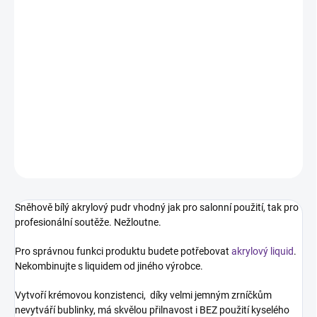
DORUČENÍ
−
+
Přidat do košíku
Sněhově bílý akrylový pudr vhodný jak pro salonní použití, tak pro
profesionální soutěže.
DETAILNÍ INFORMACE
ZEPTAT SE
HLÍDÁNÍ DOSTUPNOSTI
Sněhově bílý akrylový pudr vhodný jak pro salonní použití, tak pro
profesionální soutěže. Nežloutne.
Pro správnou funkci produktu budete potřebovat
akrylový liquid
.
Nekombinujte s liquidem od jiného výrobce.
Vytvoří krémovou konzistenci, díky velmi jemným zrníčkům
nevytváří bublinky, má skvělou přilnavost i BEZ použití kyselého