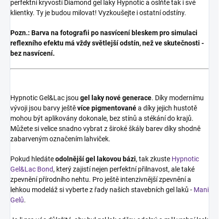
perfektní kryvostí Diamond gel laky Hypnotic a oslňte tak i své
klientky. Ty je budou milovat! Vyzkoušejte i ostatní odstíny.
Pozn.:
Barva na fotografii po nasvícení bleskem pro simulaci
reflexního efektu má vždy světlejší odstín, než ve skutečnosti -
bez nasvícení.
Hypnotic Gel&Lac jsou
gel laky
nové generace
. Díky modernímu
vývoji jsou barvy ještě
více pigmentované
a díky jejich hustotě
mohou být aplikovány dokonale, bez stínů a stékání do krajů.
Můžete si velice snadno vybrat z široké škály barev díky shodně
zabarveným označením lahviček.
Pokud hledáte
odolnější gel lakovou bázi
, tak zkuste
Hypnotic
Gel&Lac Bond
, který zajistí nejen perfektní přilnavost, ale také
zpevnění přírodního nehtu. Pro ještě intenzivnější zpevnění a
lehkou modeláž si vyberte z řady našich stavebních gel laků -
Mani
Gelů
.