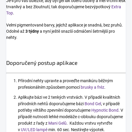
Je-li pro vás důležité, aby byl gel lak oděru odolný a měl vrchní lesk
trvanlivý a bez žloutnutí, tak doporučujeme bezvýpotkový
Extra
Top
.
Velmi pigmentované barvy, jejichž aplikace je snadná, bez pruhů.
Odolné až
3 týdny
a nyní ještě snazší odmáčení šetrnější pro
nehty.
Doporučený postup aplikace
Přírodní nehty upravte a proveďte manikúru běžným
profesionálním způsobem pomocí
brusky a fréz
.
Aplikujte bázi ve 2 tenkých vrstvách. V případě kvalitních
přírodních nehtů doporučujeme bázi
Bond Gel
, v případě
potřeby většího zpevnění doporučujeme
Hypnotic Bond
. V
případě nutnosti lehké modeláže c-oblouku doporučujeme
produkt z řady z
Mani Gelů
. Každou vrstvu vytvrďte
v
UV/LED lampě
min. 60 sec. Nestírejte výpotek.