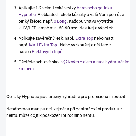
Aplikujte 1-2 velmi tenké vrstvy
barevného gel laku
Hypnotic
. V oblastech okolo kůžičky a valů Vám pomůže
tenký štětec, např.
0 Long
. Každou vrstvu vytvrďte
v UV/LED lampě min. 60-90 sec. Nestírejte výpotek.
Aplikujte závěrečný lesk, např.
Extra Top
nebo matt,
např.
Matt Extra Top
. Nebo vyzkoušejte některý z
našich
Efektových topů
.
Ošetřete nehtové okolí
výživným olejem a ruce hydratačním
krémem
.
Gel laky Hypnotic jsou určeny výhradně pro profesionální použití.
Neodbornou manipulací, zejména při odstraňování produktu z
nehtu, může dojít k poškození přírodního nehtu.