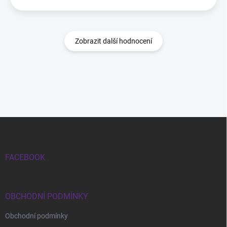
Zobrazit další hodnocení
Zápatí
FACEBOOK
OBCHODNÍ PODMÍNKY
Obchodní podmínky