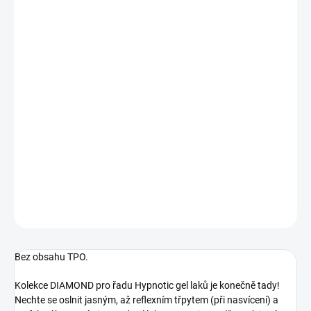
10.8.2026
MOŽNOSTI
DORUČENÍ
−
+
Přidat do košíku
Starorůžový pastel s diamantový reflexním třpytem. Neobyčejný
brokátový třpyt při nasvícení - čím více světla, tím více oslnivého
třpytu. Rozpustný, UV/LED.
DETAILNÍ INFORMACE
ZEPTAT SE
HLÍDÁNÍ DOSTUPNOSTI
Bez obsahu TPO.
Kolekce DIAMOND pro řadu Hypnotic gel laků je konečně tady!
Nechte se oslnit jasným, až reflexním třpytem (při nasvícení) a