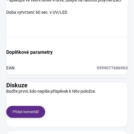
- aplikujte ve velmi tenké vrstvě, dbejte na řádnou polymerizaci
Doba vytvrzení: 60 sec. v UV/LED
Doplňkové parametry
EAN
:
5999077686963
Diskuze
Buďte první, kdo napíše příspěvek k této položce.
Přidat komentář