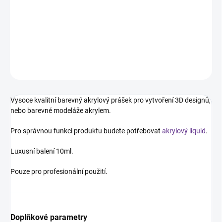
Akrylový pudr - světle modrý s jemnými glitry. Barevný akrylový
prášek pro vytvoření 3D designů, nebo barevné modeláže
akrylem.
DETAILNÍ INFORMACE
ZEPTAT SE
HLÍDÁNÍ DOSTUPNOSTI
Vysoce kvalitní barevný akrylový prášek pro vytvoření 3D designů,
nebo barevné modeláže akrylem.
Pro správnou funkci produktu budete potřebovat
akrylový liquid
.
Luxusní balení 10ml.
Pouze pro profesionální použití.
Doplňkové parametry