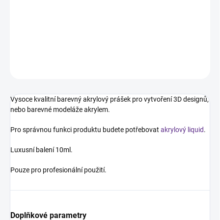
Akrylový pudr - neonově oranžový s jemnými glitry. Barevný
akrylový prášek pro vytvoření 3D designů, nebo barevné modeláže
akrylem.
DETAILNÍ INFORMACE
ZEPTAT SE
HLÍDÁNÍ DOSTUPNOSTI
Vysoce kvalitní barevný akrylový prášek pro vytvoření 3D designů,
nebo barevné modeláže akrylem.
Pro správnou funkci produktu budete potřebovat
akrylový liquid
.
Luxusní balení 10ml.
Pouze pro profesionální použití.
Doplňkové parametry