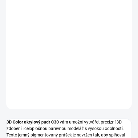
DORUČENÍ
−
+
Přidat do košíku
3D Color akrylový pudr C30
vám umožní vytvořit precizní plastické
zdobení nebo celoplošnou barevnou modeláž díky výrazným
fuchsiovým glitrům na čirém základu.
Tento 10ml prášek od značky BrillBird je ideální volbou pro
kreativní nail art
a detailní 3D designy, které dodají nehtům
jedinečný vzhled.
DETAILNÍ INFORMACE
ZEPTAT SE
HLÍDÁNÍ DOSTUPNOSTI
3D Color akrylový pudr C30
vám umožní vytvářet precizní 3D
zdobení i celoplošnou barevnou modeláž s vysokou odolností.
Tento jemný pigmentovaný prášek je navržen tak, aby splňoval