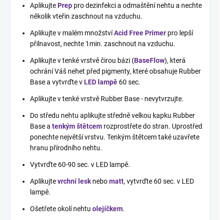
Aplikujte
Prep
pro dezinfekci a odmaštění nehtu a nechte
několik vteřin zaschnout na vzduchu.
Aplikujte v malém množství
Acid Free Primer
pro lepší
přilnavost, nechte 1min. zaschnout na vzduchu.
Aplikujte v tenké vrstvě čirou bázi (
BaseFlow
), která
ochrání Váš nehet před pigmenty, které obsahuje Rubber
Base a vytvrďte v
LED lampě
60 sec.
Aplikujte v tenké vrstvě Rubber Base - nevytvrzujte.
Do středu nehtu aplikujte středně velkou kapku Rubber
Base a
tenkým štětcem
rozprostřete do stran. Uprostřed
ponechte největší vrstvu. Tenkým štětcem také uzavřete
hranu přírodního nehtu.
Vytvrďte 60-90 sec. v LED lampě.
Aplikujte
vrchní lesk
nebo
matt
, vytvrďte 60 sec. v LED
lampě.
Ošetřete okolí nehtu
olejíčkem
.