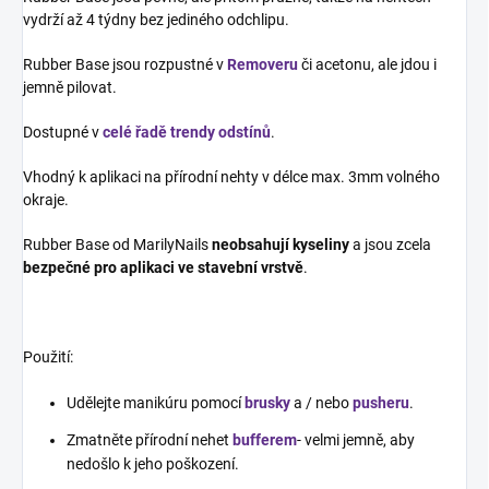
vydrží až 4 týdny bez jediného odchlipu.
Rubber Base jsou rozpustné v
Removeru
či acetonu, ale jdou i
jemně pilovat.
Dostupné v
celé řadě trendy odstínů
.
Vhodný k aplikaci na přírodní nehty v délce max. 3mm volného
okraje.
Rubber Base od MarilyNails
neobsahují kyseliny
a jsou zcela
bezpečné pro aplikaci ve stavební vrstvě
.
Použití:
Udělejte manikúru pomocí
brusky
a / nebo
pusheru
.
Zmatněte přírodní nehet
bufferem
- velmi jemně, aby
nedošlo k jeho poškození.