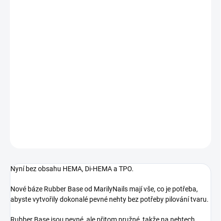
MOŽNOSTI
DORUČENÍ
−
+
Přidat do košíku
Světlá růžová s velmi jemnými glitry. Stavební gel laková báze bez
obsahu kyselin, perfektní pro zpevnění přírodních nehtů bez
pilování.
DETAILNÍ INFORMACE
ZEPTAT SE
HLÍDÁNÍ DOSTUPNOSTI
Nyní bez obsahu HEMA, Di-HEMA a TPO.
Nové báze Rubber Base od MarilyNails mají vše, co je potřeba,
abyste vytvořily dokonalé pevné nehty bez potřeby pilování tvaru.
Rubber Base jsou pevné, ale přitom pružné, takže na nehtech