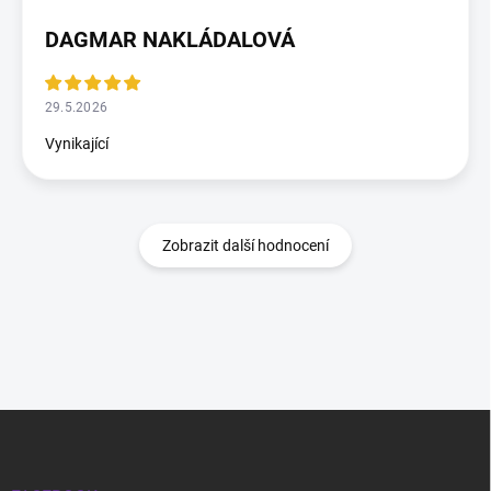
DAGMAR NAKLÁDALOVÁ
29.5.2026
Vynikající
Zobrazit další hodnocení
Zápatí