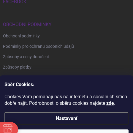
FACEBOOK
OBCHODNÍ PODMÍNKY
Obchodní podmínky
Podmínky pro ochranu osobních údajů
Způsoby a ceny doručení
Způsoby platby
Sběr Cookies:
Cookies Vám pomáhají nás na internetu a sociálních sítích
dobře najít. Podrobnosti o sběru cookies najdete
zde
.
BrillBird Academy
Nehtové Kurzy Hradec - profesní kurzy
Nastavení