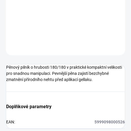
Dokonalý pomocník - mini buffer pro perfektní zahlazení gelu po
pilování, nebo třeba šetrné zmatnění přírodního nehtu před
aplikací gellaku.
DETAILNÍ INFORMACE
ZEPTAT SE
HLÍDÁNÍ DOSTUPNOSTI
Pěnový pilník o hrubosti 180/180 v praktické kompaktní velikosti
pro snadnou manipulaci. Pevnější pěna zajistí bezchybné
zmatnění přírodního nehtu před aplikací gellaku.
Doplňkové parametry
EAN
:
5999098000526