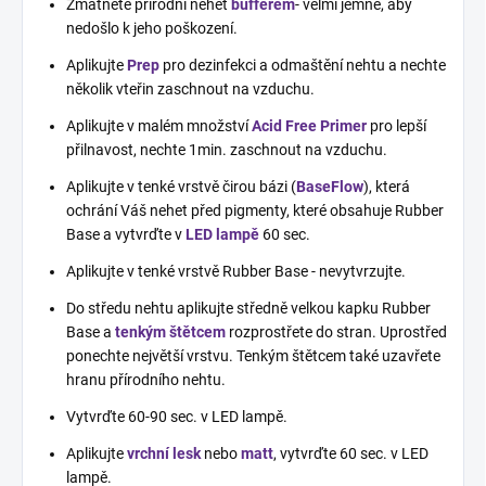
Zmatněte přírodní nehet
bufferem
- velmi jemně, aby
nedošlo k jeho poškození.
Aplikujte
Prep
pro dezinfekci a odmaštění nehtu a nechte
několik vteřin zaschnout na vzduchu.
Aplikujte v malém množství
Acid Free Primer
pro lepší
přilnavost, nechte 1min. zaschnout na vzduchu.
Aplikujte v tenké vrstvě čirou bázi (
BaseFlow
), která
ochrání Váš nehet před pigmenty, které obsahuje Rubber
Base a vytvrďte v
LED lampě
60 sec.
Aplikujte v tenké vrstvě Rubber Base - nevytvrzujte.
Do středu nehtu aplikujte středně velkou kapku Rubber
Base a
tenkým štětcem
rozprostřete do stran. Uprostřed
ponechte největší vrstvu. Tenkým štětcem také uzavřete
hranu přírodního nehtu.
Vytvrďte 60-90 sec. v LED lampě.
Aplikujte
vrchní lesk
nebo
matt
, vytvrďte 60 sec. v LED
lampě.