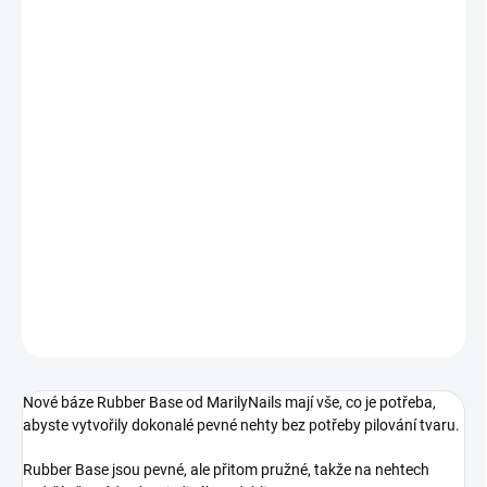
11.8.2026
MOŽNOSTI
DORUČENÍ
−
+
Přidat do košíku
Reflexní azurová se stříbrnými glitry. Stavební gel laková báze bez
obsahu kyselin, perfektní pro zpevnění přírodních nehtů bez
pilování.
DETAILNÍ INFORMACE
ZEPTAT SE
HLÍDÁNÍ DOSTUPNOSTI
Nové báze Rubber Base od MarilyNails mají vše, co je potřeba,
abyste vytvořily dokonalé pevné nehty bez potřeby pilování tvaru.
Rubber Base jsou pevné, ale přitom pružné, takže na nehtech