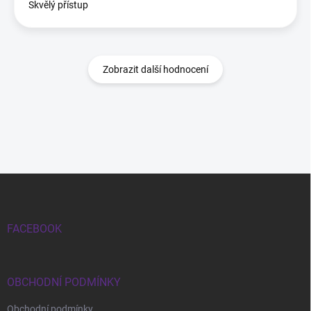
Skvělý přístup
Zobrazit další hodnocení
Zápatí
FACEBOOK
OBCHODNÍ PODMÍNKY
Obchodní podmínky