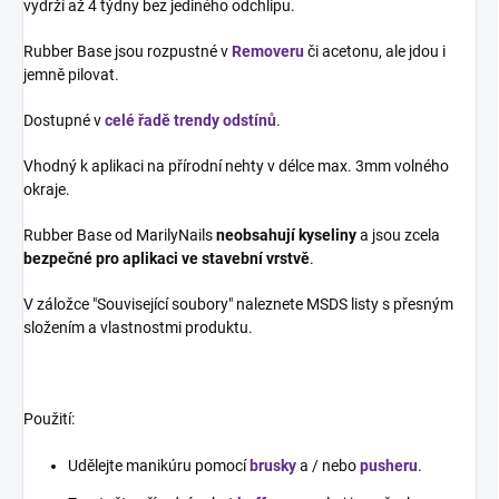
vydrží až 4 týdny bez jediného odchlipu.
Rubber Base jsou rozpustné v
Removeru
či acetonu, ale jdou i
jemně pilovat.
Dostupné v
celé řadě trendy odstínů
.
Vhodný k aplikaci na přírodní nehty v délce max. 3mm volného
okraje.
Rubber Base od MarilyNails
neobsahují kyseliny
a jsou zcela
bezpečné pro aplikaci ve stavební vrstvě
.
V záložce "Související soubory" naleznete MSDS listy s přesným
složením a vlastnostmi produktu.
Použití:
Udělejte manikúru pomocí
brusky
a / nebo
pusheru
.