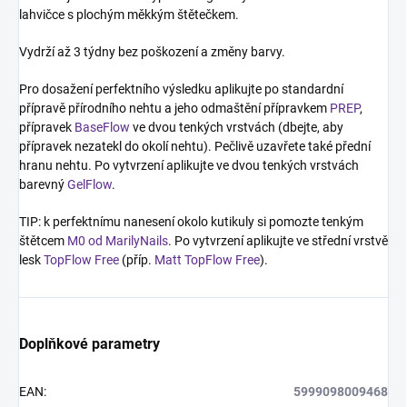
lahvičce s plochým měkkým štětečkem.
Vydrží až 3 týdny bez poškození a změny barvy.
Pro dosažení perfektního výsledku aplikujte po standardní
přípravě přírodního nehtu a jeho odmaštění přípravkem
PREP
,
přípravek
BaseFlow
ve dvou tenkých vrstvách (dbejte, aby
přípravek nezatekl do okolí nehtu). Pečlivě uzavřete také přední
hranu nehtu. Po vytvrzení aplikujte ve dvou tenkých vrstvách
barevný
GelFlow
.
TIP: k perfektnímu nanesení okolo kutikuly si pomozte tenkým
štětcem
M0 od MarilyNails
. Po vytvrzení aplikujte ve střední vrstvě
lesk
TopFlow Free
(příp.
Matt TopFlow Free
).
Doplňkové parametry
EAN
:
5999098009468