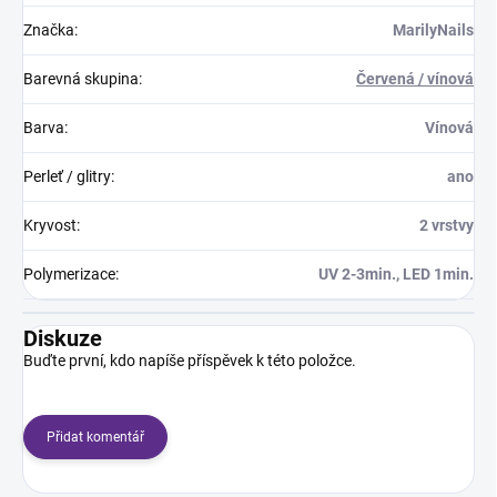
Značka
:
MarilyNails
Barevná skupina
:
Červená / vínová
Barva
:
Vínová
Perleť / glitry
:
ano
Kryvost
:
2 vrstvy
Polymerizace
:
UV 2-3min., LED 1min.
Diskuze
Buďte první, kdo napíše příspěvek k této položce.
Přidat komentář