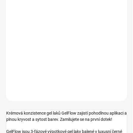
MOŽNOSTI
DORUČENÍ
−
+
Přidat do košíku
Výpotkový gel lak krémové konzistence. Kolekce Potion. Odstín
01
- Dramatická vínová s drobnými ultra jemnými třpytkami.
Středně
krycí.
DETAILNÍ INFORMACE
ZEPTAT SE
HLÍDÁNÍ DOSTUPNOSTI
Krémová konzistence gel laků GelFlow zajistí pohodlnou aplikaci a
plnou kryvost a sytost barev. Zamilujete se na první dotek!
GelFlow jsou 3-fázové výpotkové gel laky balené v luxusní černé