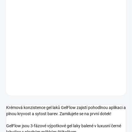
OBSAH
DORUČÍME DO:
12.8.2026
MOŽNOSTI DORUČENÍ
−
+
Přidat do košíku
Výpotkový gel lak krémové konzistence. Elderberry Shake - Bledě
modrý pastel, plně krycí
DETAILNÍ INFORMACE
ZEPTAT SE
HLÍDÁNÍ DOSTUPNOSTI
Krémová konzistence gel laků GelFlow zajistí pohodlnou aplikaci a
plnou kryvost a sytost barev. Zamilujete se na první dotek!
GelFlow jsou 3-fázové výpotkové gel laky balené v luxusní černé