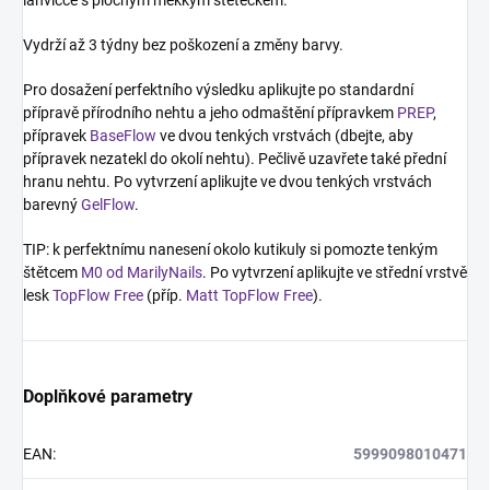
lahvičce s plochým měkkým štětečkem.
Vydrží až 3 týdny bez poškození a změny barvy.
Pro dosažení perfektního výsledku aplikujte po standardní
přípravě přírodního nehtu a jeho odmaštění přípravkem
PREP
,
přípravek
BaseFlow
ve dvou tenkých vrstvách (dbejte, aby
přípravek nezatekl do okolí nehtu). Pečlivě uzavřete také přední
hranu nehtu. Po vytvrzení aplikujte ve dvou tenkých vrstvách
barevný
GelFlow
.
TIP: k perfektnímu nanesení okolo kutikuly si pomozte tenkým
štětcem
M0 od MarilyNails
. Po vytvrzení aplikujte ve střední vrstvě
lesk
TopFlow Free
(příp.
Matt TopFlow Free
).
Doplňkové parametry
EAN
:
5999098010471