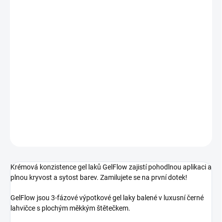
DORUČÍME DO:
12.8.2026
MOŽNOSTI DORUČENÍ
−
+
Přidat do košíku
Výpotkový gel lak krémové konzistence. Bumblebee - Žlutý pastel,
plně krycí
DETAILNÍ INFORMACE
ZEPTAT SE
HLÍDÁNÍ DOSTUPNOSTI
Krémová konzistence gel laků GelFlow zajistí pohodlnou aplikaci a
plnou kryvost a sytost barev. Zamilujete se na první dotek!
GelFlow jsou 3-fázové výpotkové gel laky balené v luxusní černé
lahvičce s plochým měkkým štětečkem.