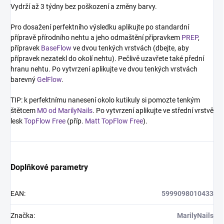
Vydrží až 3 týdny bez poškození a změny barvy.
Pro dosažení perfektního výsledku aplikujte po standardní
přípravě přírodního nehtu a jeho odmaštění přípravkem
PREP
,
přípravek
BaseFlow
ve dvou tenkých vrstvách (dbejte, aby
přípravek nezatekl do okolí nehtu). Pečlivě uzavřete také přední
hranu nehtu. Po vytvrzení aplikujte ve dvou tenkých vrstvách
barevný
GelFlow
.
TIP: k perfektnímu nanesení okolo kutikuly si pomozte tenkým
štětcem
M0 od MarilyNails
. Po vytvrzení aplikujte ve střední vrstvě
lesk
TopFlow Free
(příp.
Matt TopFlow Free
).
Doplňkové parametry
EAN
:
5999098010433
Značka
:
MarilyNails