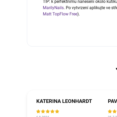
TIP: k perfektnímu nanesení okolo kuti
MarilyNails
. Po vytvrzení aplikujte ve st
Matt TopFlow Free
).
KATERINA LEONHARDT
PAV