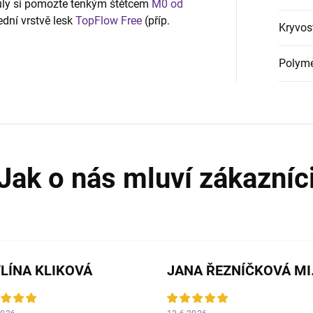
kuly si pomozte tenkým štětcem
M0 od
řední vrstvě lesk
TopFlow Free
(příp.
Kryvos
Polyme
LÍNA KLIKOVÁ
JANA 