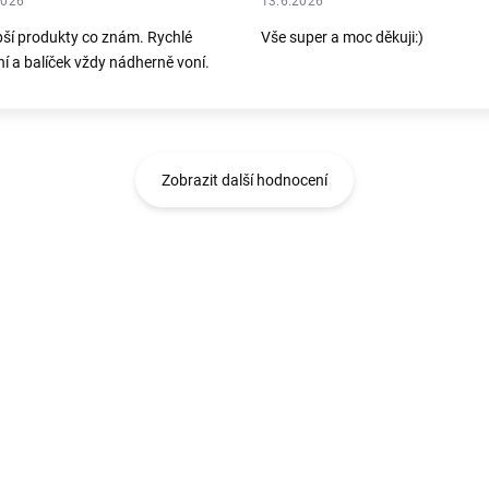
2026
13.6.2026
pší produkty co znám. Rychlé
Vše super a moc děkuji:)
í a balíček vždy nádherně voní.
Zobrazit další hodnocení