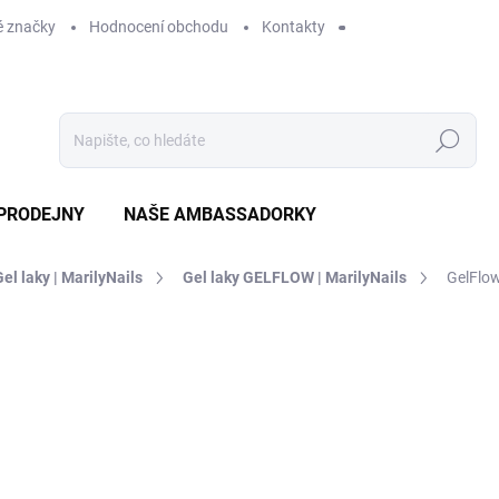
 značky
Hodnocení obchodu
Kontakty
Hledat
PRODEJNY
NAŠE AMBASSADORKY
Gel laky | MarilyNails
Gel laky GELFLOW | MarilyNails
GelFlow
ení
ZNAČKA:
MARILYNAILS
189 Kč
SKLADEM