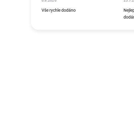
6.8.2026
25.7.
Vše rychle dodáno
Nejle
dodán