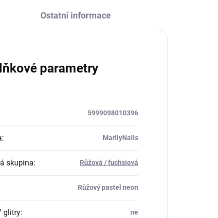
Ostatní informace
lňkové parametry
5999098010396
a
:
MarilyNails
á skupina
:
Růžová / fuchsiová
Růžový pastel neon
 glitry
:
ne