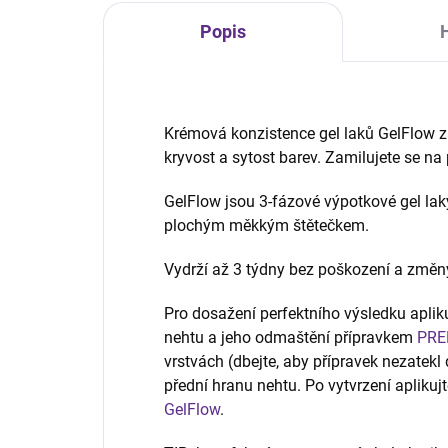
Popis
Krémová konzistence gel laků GelFlow za
kryvost a sytost barev. Zamilujete se na
GelFlow jsou 3-fázové výpotkové gel laky
plochým měkkým štětečkem.
Vydrží až 3 týdny bez poškození a změn
Pro dosažení perfektního výsledku apliku
nehtu a jeho odmaštění přípravkem
PRE
vrstvách (dbejte, aby přípravek nezatekl 
přední hranu nehtu. Po vytvrzení apliku
GelFlow
.