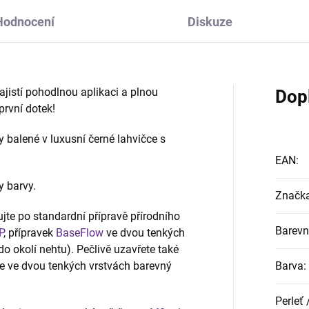
Hodnocení
Diskuze
jistí pohodlnou aplikaci a plnou
Dop
 první dotek!
 balené v luxusní černé lahvičce s
EAN
:
y barvy.
Značk
jte po standardní přípravě přírodního
Barevn
P
, přípravek
BaseFlow
ve dvou tenkých
do okolí nehtu). Pečlivě uzavřete také
jte ve dvou tenkých vrstvách barevný
Barva
:
Perleť /