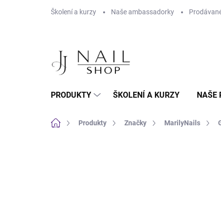
Přejít na obsah
Školení a kurzy
Naše ambassadorky
Prodávané
PRODUKTY
ŠKOLENÍ A KURZY
NAŠE 
Domů
Produkty
Značky
MarilyNails
Neohodnoceno
Podrobnosti hodnoc
HEMA FREE