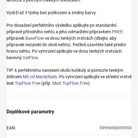
lahvičce s plochým měkkým štětečkem.
Vydrží až 3 týdny bez poškození a změny barvy.
Pro dosažení perfektního výsledku aplikujte po standardní
přípravě přírodního nehtu a jeho odmaštění přípravkem
PREP
,
přípravek
BaseFlow
ve dvou tenkých vrstvách (dbejte, aby
přípravek nezatekl do okolí nehtu). Pečlivě uzavřete také přední
hranu nehtu. Po vytvrzení aplikujte ve dvou tenkých vrstvách
barevný
GelFlow
.
TIP: k perfektnímu nanesení okolo kutikuly si pomozte tenkým
štětcem
M0 od MarilyNails
. Po vytvrzení aplikujte ve střední vrstvě
lesk
TopFlow Free
(příp.
Matt TopFlow Free
).
Doplňkové parametry
EAN
:
5999098009550