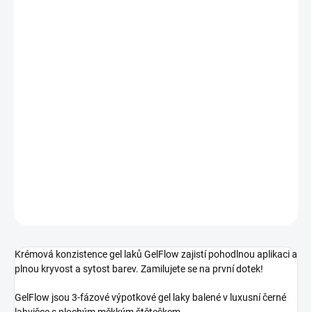
OBSAH
DORUČÍME DO:
12.8.2026
MOŽNOSTI DORUČENÍ
−
+
Přidat do košíku
Výpotkový gel lak krémové konzistence, plně krycí. Loud Orange -
oranžový neon.
DETAILNÍ INFORMACE
ZEPTAT SE
HLÍDÁNÍ DOSTUPNOSTI
Krémová konzistence gel laků GelFlow zajistí pohodlnou aplikaci a
plnou kryvost a sytost barev. Zamilujete se na první dotek!
GelFlow jsou 3-fázové výpotkové gel laky balené v luxusní černé