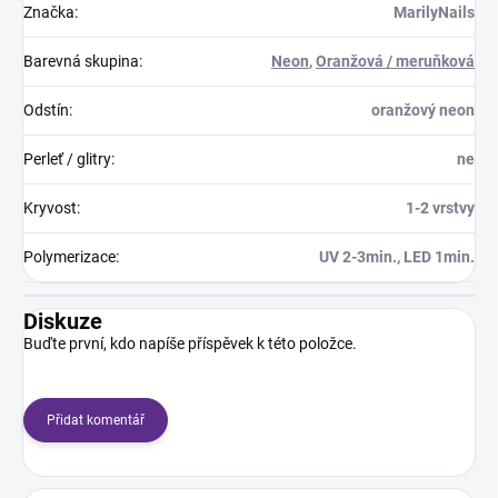
Značka
:
MarilyNails
Barevná skupina
:
Neon
,
Oranžová / meruňková
Odstín
:
oranžový neon
Perleť / glitry
:
ne
Kryvost
:
1-2 vrstvy
Polymerizace
:
UV 2-3min., LED 1min.
Diskuze
Buďte první, kdo napíše příspěvek k této položce.
Přidat komentář