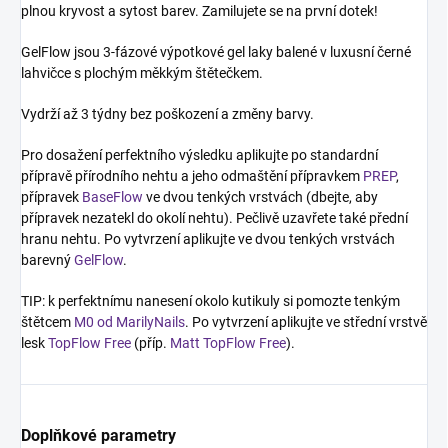
plnou kryvost a sytost barev. Zamilujete se na první dotek!
GelFlow jsou 3-fázové výpotkové gel laky balené v luxusní černé
lahvičce s plochým měkkým štětečkem.
Vydrží až 3 týdny bez poškození a změny barvy.
Pro dosažení perfektního výsledku aplikujte po standardní
přípravě přírodního nehtu a jeho odmaštění přípravkem
PREP
,
přípravek
BaseFlow
ve dvou tenkých vrstvách (dbejte, aby
přípravek nezatekl do okolí nehtu). Pečlivě uzavřete také přední
hranu nehtu. Po vytvrzení aplikujte ve dvou tenkých vrstvách
barevný
GelFlow
.
TIP: k perfektnímu nanesení okolo kutikuly si pomozte tenkým
štětcem
M0 od MarilyNails
. Po vytvrzení aplikujte ve střední vrstvě
lesk
TopFlow Free
(příp.
Matt TopFlow Free
).
Doplňkové parametry