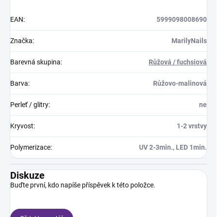
EAN
:
5999098008690
Značka
:
MarilyNails
Barevná skupina
:
Růžová / fuchsiová
Barva
:
Růžovo-malinová
Perleť / glitry
:
ne
Kryvost
:
1-2 vrstvy
Polymerizace
:
UV 2-3min., LED 1min.
Diskuze
Buďte první, kdo napíše příspěvek k této položce.