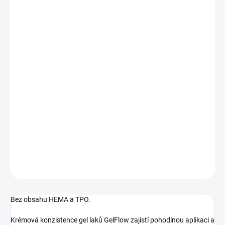
DORUČÍME DO:
12.8.2026
MOŽNOSTI DORUČENÍ
−
+
Přidat do košíku
Výpotkový gel lak krémové konzistence. Odstín Sinner Pink -
energická malinově-růžová s teplým podtónem. Bez perleti, plně
krycí.
DETAILNÍ INFORMACE
ZEPTAT SE
HLÍDÁNÍ DOSTUPNOSTI
Bez obsahu HEMA a TPO.
Krémová konzistence gel laků GelFlow zajistí pohodlnou aplikaci a