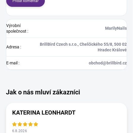
Přidat komentář
Výrobní
MarilyNails
společnost
:
BrillBird Czech s.r.o., Chelčického 55/8, 500 02
Adresa
:
Hradec Králové
E-mail
:
obchod@brillbird.cz
KATERINA LEONHARDT
6.8.2026