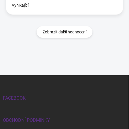
Vynikající
Zobrazit další hodnocení
Zápatí
FACEBOOK
OBCHODNÍ PODMÍNKY