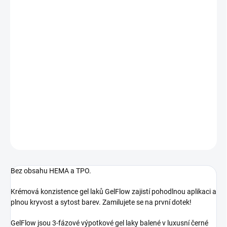
DORUČÍME DO:
11.8.2026
MOŽNOSTI DORUČENÍ
−
+
Přidat do košíku
Výpotkový gel lak krémové konzistence, plně krycí. Palm Tree -
palmová zelená, plně krycí.
DETAILNÍ INFORMACE
ZEPTAT SE
HLÍDÁNÍ DOSTUPNOSTI
Bez obsahu HEMA a TPO.
Krémová konzistence gel laků GelFlow zajistí pohodlnou aplikaci a
plnou kryvost a sytost barev. Zamilujete se na první dotek!
GelFlow jsou 3-fázové výpotkové gel laky balené v luxusní černé