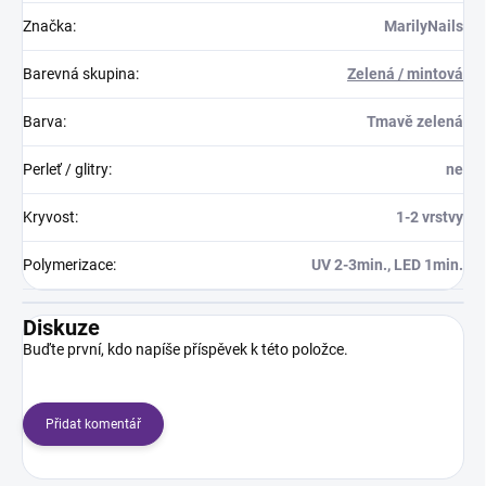
Značka
:
MarilyNails
Barevná skupina
:
Zelená / mintová
Barva
:
Tmavě zelená
Perleť / glitry
:
ne
Kryvost
:
1-2 vrstvy
Polymerizace
:
UV 2-3min., LED 1min.
Diskuze
Buďte první, kdo napíše příspěvek k této položce.
Přidat komentář