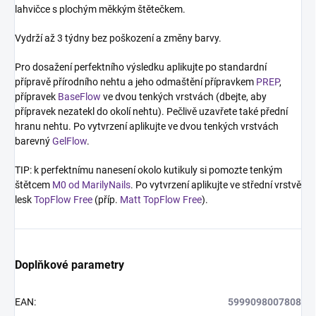
lahvičce s plochým měkkým štětečkem.
Vydrží až 3 týdny bez poškození a změny barvy.
Pro dosažení perfektního výsledku aplikujte po standardní
přípravě přírodního nehtu a jeho odmaštění přípravkem
PREP
,
přípravek
BaseFlow
ve dvou tenkých vrstvách (dbejte, aby
přípravek nezatekl do okolí nehtu). Pečlivě uzavřete také přední
hranu nehtu. Po vytvrzení aplikujte ve dvou tenkých vrstvách
barevný
GelFlow
.
TIP: k perfektnímu nanesení okolo kutikuly si pomozte tenkým
štětcem
M0 od MarilyNails
. Po vytvrzení aplikujte ve střední vrstvě
lesk
TopFlow Free
(příp.
Matt TopFlow Free
).
Doplňkové parametry
EAN
:
5999098007808