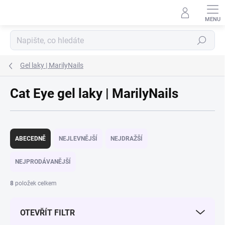
Přejít na obsah
Hledat
Gel laky | MarilyNails
Cat Eye gel laky | MarilyNails
Řazení produktů
ABECEDNĚ
NEJLEVNĚJŠÍ
NEJDRAŽŠÍ
NEJPRODÁVANĚJŠÍ
8
položek celkem
OTEVŘÍT FILTR