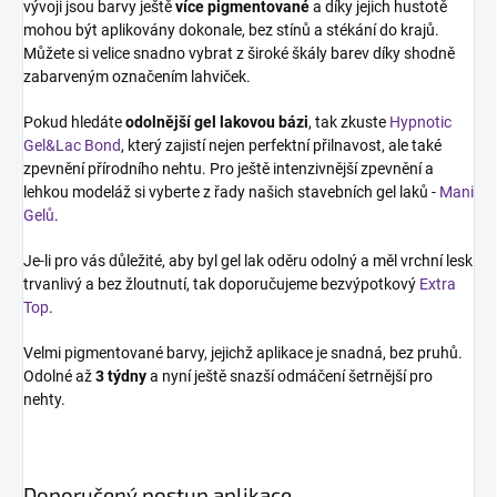
vývoji jsou barvy ještě
více pigmentované
a díky jejich hustotě
mohou být aplikovány dokonale, bez stínů a stékání do krajů.
Můžete si velice snadno vybrat z široké škály barev díky shodně
zabarveným označením lahviček.
Pokud hledáte
odolnější gel lakovou bázi
, tak zkuste
Hypnotic
Gel&Lac Bond
, který zajistí nejen perfektní přilnavost, ale také
zpevnění přírodního nehtu. Pro ještě intenzivnější zpevnění a
lehkou modeláž si vyberte z řady našich stavebních gel laků -
Mani
Gelů
.
Je-li pro vás důležité, aby byl gel lak oděru odolný a měl vrchní lesk
trvanlivý a bez žloutnutí, tak doporučujeme bezvýpotkový
Extra
Top
.
Velmi pigmentované barvy, jejichž aplikace je snadná, bez pruhů.
Odolné až
3 týdny
a nyní ještě snazší odmáčení šetrnější pro
nehty.
Doporučený postup aplikace