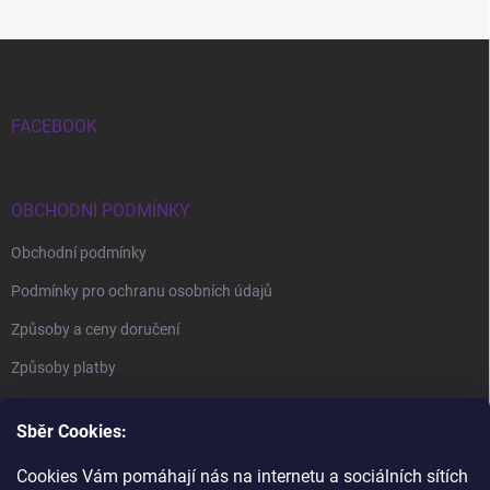
Zápatí
FACEBOOK
OBCHODNÍ PODMÍNKY
Obchodní podmínky
Podmínky pro ochranu osobních údajů
Způsoby a ceny doručení
Způsoby platby
Sběr Cookies:
Cookies Vám pomáhají nás na internetu a sociálních sítích