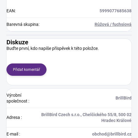
EAN
:
5999077685638
Barevná skupina
:
Růžová / fuchsiová
Diskuze
Buďte první, kdo napíše příspěvek k této položce.
Přidat komentář
Výrobní
BrillBird
společnost
:
BrillBird Czech s.r.o., Chelčického 55/8, 500 02
Adresa
:
Hradec Králové
E-mail
:
obchod@brillbird.cz