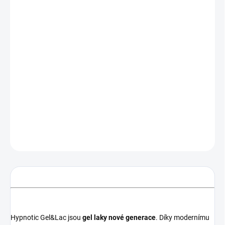
MOŽNOSTI
DORUČENÍ
−
+
Přidat do košíku
Světle růžový pastelový gel lak s jemnými nitkami připomínající
kašmír. Hit zimní sezóny! Vylepšená textura, skvělá krycí
schopnost, skvělý i na nail art a tzv.
svetrový efekt
.
DETAILNÍ INFORMACE
ZEPTAT SE
HLÍDÁNÍ DOSTUPNOSTI
Hypnotic Gel&Lac jsou
gel laky
nové generace
. Díky modernímu