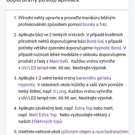
Přírodní nehty upravte a proveďte manikúru běžným
profesionálním způsobem pomocí
brusky a fréz
.
Aplikujte bázi ve 2 tenkých vrstvách. V případě kvalitních
přírodních nehtů doporučujeme bázi
Bond Gel
, v případě
potřeby většího zpevnění doporučujeme
Hypnotic Bond
. V
případě nutnosti lehké modeláže c-oblouku doporučujeme
produkt z řady z
Mani Gelů
. Každou vrstvu vytvrďte
v
UV/LED lampě
min. 60 sec. Nestírejte výpotek.
Aplikujte 1-2 velmi tenké vrstvy
barevného gel laku
Hypnotic
. V oblastech okolo kůžičky a valů Vám pomůže
tenký štětec, např.
0 Long
. Každou vrstvu vytvrďte
v UV/LED lampě min. 60-90 sec. Nestírejte výpotek.
Aplikujte závěrečný lesk, např.
Extra Top
nebo matt,
např.
Matt Extra Top
. Nebo vyzkoušejte některý z
našich
Efektových topů
.
Ošetřete nehtové okolí
výživným olejem a ruce hydratačním