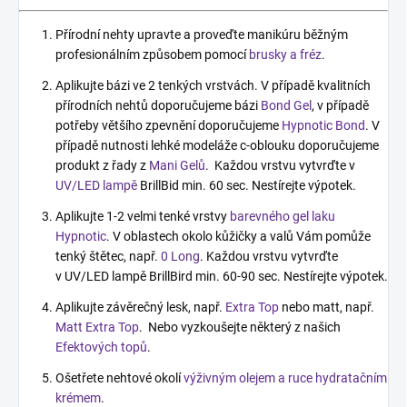
Přírodní nehty upravte a proveďte manikúru běžným
profesionálním způsobem pomocí
brusky a fréz
.
Aplikujte bázi ve 2 tenkých vrstvách. V případě kvalitních
přírodních nehtů doporučujeme bázi
Bond Gel
, v případě
potřeby většího zpevnění doporučujeme
Hypnotic Bond
. V
případě nutnosti lehké modeláže c-oblouku doporučujeme
produkt z řady z
Mani Gelů
. Každou vrstvu vytvrďte v
UV/LED lampě
BrillBid min. 60 sec. Nestírejte výpotek.
Aplikujte 1-2 velmi tenké vrstvy
barevného gel laku
Hypnotic
. V oblastech okolo kůžičky a valů Vám pomůže
tenký štětec, např.
0 Long
. Každou vrstvu vytvrďte
v UV/LED lampě BrillBird min. 60-90 sec. Nestírejte výpotek.
Aplikujte závěrečný lesk, např.
Extra Top
nebo matt, např.
Matt Extra Top
. Nebo vyzkoušejte některý z našich
Efektových topů
.
Ošetřete nehtové okolí
výživným olejem a ruce hydratačním
krémem
.