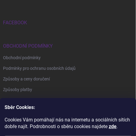
Zápatí
FACEBOOK
OBCHODNÍ PODMÍNKY
Obchodní podmínky
Podmínky pro ochranu osobních údajů
Způsoby a ceny doručení
Způsoby platby
Sběr Cookies:
Cookies Vám pomáhají nás na internetu a sociálních sítích
dobře najít. Podrobnosti o sběru cookies najdete
zde
.
BrillBird Academy
Nehtové Kurzy Hradec - profesní kurzy