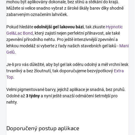
mohou být aplikovány dokonale, bez stínů a stékání do krajů.
Můžete si velice snadno vybrat z široké škály barev díky shodně
zabarveným označením lahviček.
Pokud hledáte
odolnější gel lakovou bázi
, tak zkuste
Hypnotic
Gel&Lac Bond
, který zajistí nejen perfektní přilnavost, ale také
zpevnění přírodního nehtu. Pro ještě intenzivnější zpevnění a
lehkou modeláž si vyberte z řady našich stavebních gel laků -
Mani
Gelů
.
Je-li pro vás důležité, aby byl gel lak oděru odolný a měl vrchní lesk
trvanlivý a bez žloutnutí, tak doporučujeme bezvýpotkový
Extra
Top
.
Velmi pigmentované barvy, jejichž aplikace je snadná, bez pruhů.
Odolné až
3 týdny
a nyní ještě snazší odmáčení šetrnější pro
nehty.
Doporučený postup aplikace