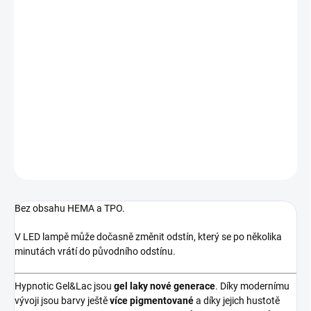
MOŽNOSTI
DORUČENÍ
−
+
Přidat do košíku
Výrazná tmavě růžová, plně krycí, bez perleti.
DETAILNÍ INFORMACE
ZEPTAT SE
HLÍDÁNÍ DOSTUPNOSTI
Bez obsahu HEMA a TPO.
V LED lampě může dočasně změnit odstín, který se po několika
minutách vrátí do původního odstínu.
Hypnotic Gel&Lac jsou
gel laky
nové generace
. Díky modernímu
vývoji jsou barvy ještě
více pigmentované
a díky jejich hustotě