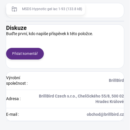
MSDS Hypnotic gel lac 1-93 (133.8 kB)
Diskuze
Buďte první, kdo napíše příspěvek k této položce.
Přidat komentář
Výrobní
BrillBird
společnost
:
BrillBird Czech s.r.o., Chelčického 55/8, 500 02
Adresa
:
Hradec Králové
E-mail
:
obchod@brillbird.cz