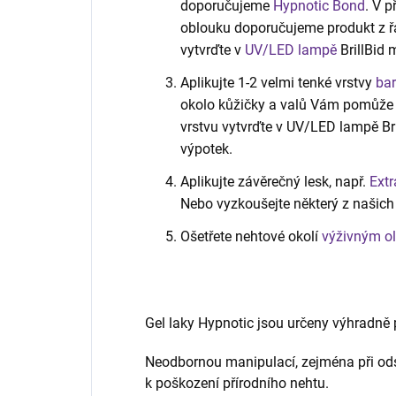
doporučujeme
Hypnotic Bond
. V 
oblouku doporučujeme produkt z 
vytvrďte v
UV/LED lampě
BrillBid 
Aplikujte 1-2 velmi tenké vrstvy
bar
okolo kůžičky a valů Vám pomůže t
vrstvu vytvrďte v UV/LED lampě Bril
výpotek.
Aplikujte závěrečný lesk, např.
Extr
Nebo vyzkoušejte některý z našic
Ošetřete nehtové okolí
výživným o
Gel laky Hypnotic jsou určeny výhradně p
Neodbornou manipulací, zejména při ods
k poškození přírodního nehtu.