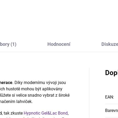
ová fuchsia, pastel, plně
perleti.
í, bez perleti.
bory (1)
Hodnocení
Diskuz
Dop
nerace
. Díky modernímu vývoji jsou
jich hustotě mohou být aplikovány
Můžete si velice snadno vybrat z široké
EAN
:
načením lahviček.
Barevn
i
, tak zkuste
Hypnotic Gel&Lac Bond
,