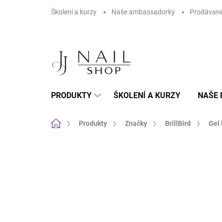
Přejít na obsah
Školení a kurzy
Naše ambassadorky
Prodávané
PRODUKTY
ŠKOLENÍ A KURZY
NAŠE 
Domů
Produkty
Značky
BrillBird
Gel 
Neohodnoceno
Podrobnosti hodnoc
HEMA FREE