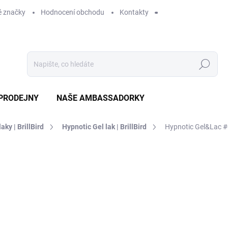
 značky
Hodnocení obchodu
Kontakty
Hledat
PRODEJNY
NAŠE AMBASSADORKY
laky | BrillBird
Hypnotic Gel lak | BrillBird
Hypnotic Gel&Lac 
ení
ZNAČKA:
BRILLBIRD
339 Kč
SKLADEM
MO
DORUČÍME DO:
12.8.2026