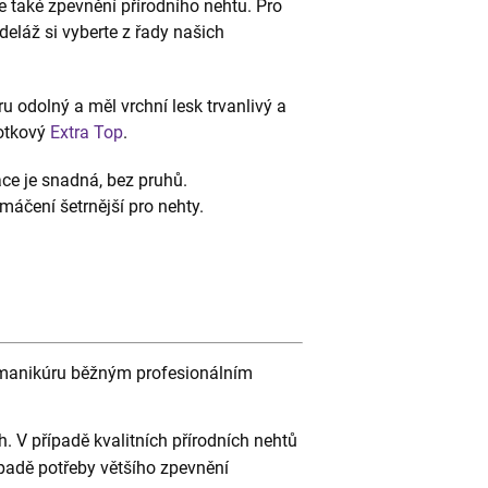
ale také zpevnění přírodního nehtu. Pro
deláž si vyberte z řady našich
ěru odolný a měl vrchní lesk trvanlivý a
potkový
Extra Top
.
ace je snadná, bez pruhů.
máčení šetrnější pro nehty.
e manikúru běžným profesionálním
h. V případě kvalitních přírodních nehtů
řípadě potřeby většího zpevnění