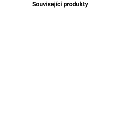
Související produkty
HEMA FREE
HEMA 
SKLADEM
Hypnotic Gel&Lac #055
Hy
8ml
8m
339 Kč
33
Do košíku