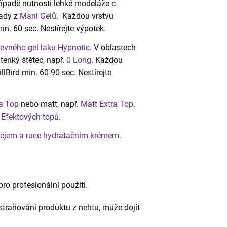
případě nutnosti lehké modeláže c-
řady z
Mani Gelů
. Každou vrstvu
min. 60 sec. Nestírejte výpotek.
evného gel laku Hypnotic
. V oblastech
enký štětec, např.
0 Long
. Každou
lBird min. 60-90 sec. Nestírejte
a Top
nebo matt, např.
Matt Extra Top
.
h
Efektových topů
.
lejem a ruce hydratačním krémem
.
ro profesionální použití.
traňování produktu z nehtu, může dojít