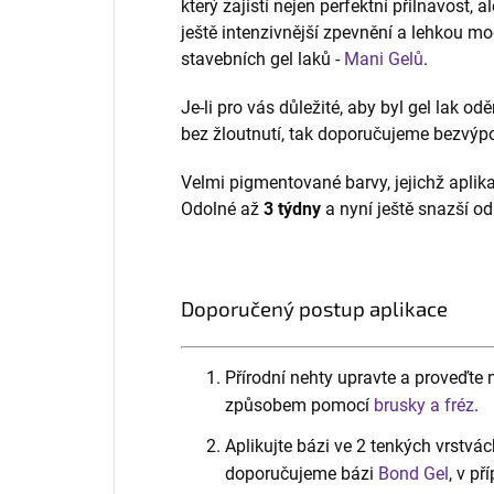
který zajistí nejen perfektní přilnavost, 
ještě intenzivnější zpevnění a lehkou mo
stavebních gel laků -
Mani Gelů
.
Je-li pro vás důležité, aby byl gel lak od
bez žloutnutí, tak doporučujeme bezvý
Velmi pigmentované barvy, jejichž aplik
Odolné až
3 týdny
a nyní ještě snazší od
Doporučený postup aplikace
Přírodní nehty upravte a proveďt
způsobem pomocí
brusky a fréz
.
Aplikujte bázi ve 2 tenkých vrstvác
doporučujeme bázi
Bond Gel
, v p