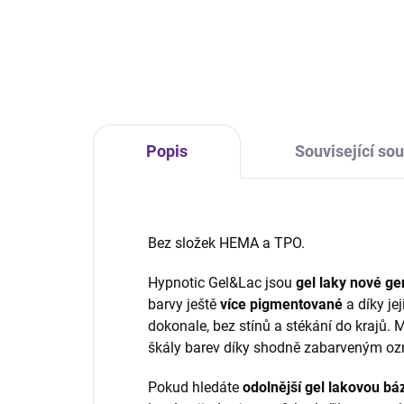
Malinový pastel, plně krycí, bez
Neon
perleti.
kryc
Popis
Související sou
Bez složek HEMA a TPO.
Hypnotic Gel&Lac jsou
gel laky
nové ge
barvy ještě
více pigmentované
a díky je
dokonale, bez stínů a stékání do krajů. 
škály barev díky shodně zabarveným oz
Pokud hledáte
odolnější gel lakovou báz