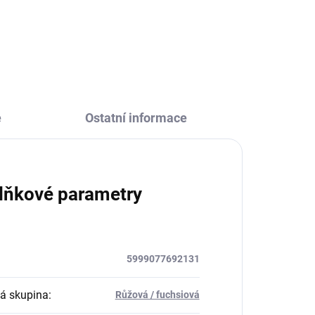
e
Ostatní informace
lňkové parametry
5999077692131
á skupina
:
Růžová / fuchsiová