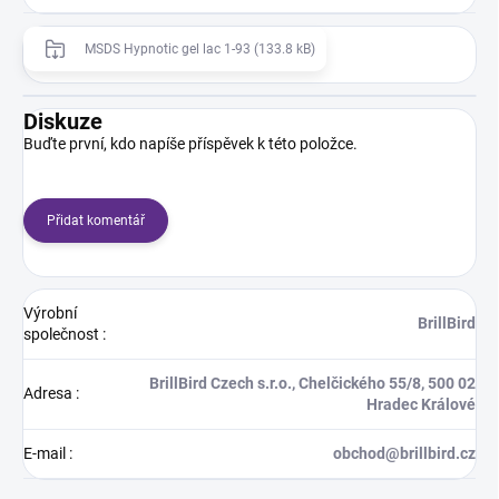
MSDS Hypnotic gel lac 1-93 (133.8 kB)
Diskuze
Buďte první, kdo napíše příspěvek k této položce.
Přidat komentář
Výrobní
BrillBird
společnost
:
BrillBird Czech s.r.o., Chelčického 55/8, 500 02
Adresa
:
Hradec Králové
E-mail
:
obchod@brillbird.cz