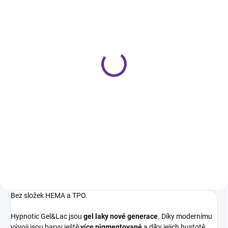
SKLADEM
SKLADEM
Hypnotic Gel&Lac #043
Hypnotic Gel&Lac #040
8ml
8ml
339 Kč
339 Kč
Do košíku
Do košíku
Švestková, plně krycí, bez perleti.
• Profesionální gel lak • Ferrari
červená • Bez perleti • Plně krycí
na 2 vrstvy
Bez složek HEMA a TPO.
Hypnotic Gel&Lac jsou
gel laky
nové generace
. Díky modernímu
vývoji jsou barvy ještě
více pigmentované
a díky jejich hustotě