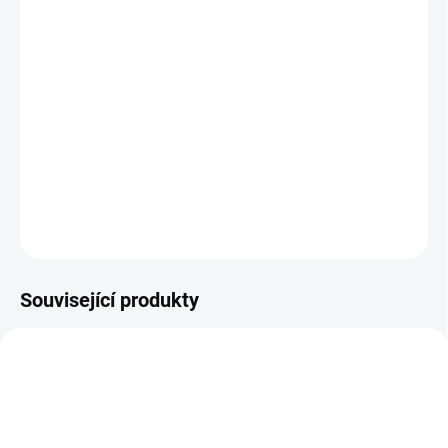
MOŽNOSTI
DORUČENÍ
−
+
Přidat do košíku
Tmavě červená, plně krycí, bez perleti.
DETAILNÍ INFORMACE
ZEPTAT SE
HLÍDÁNÍ DOSTUPNOSTI
Související produkty
HEMA FREE
HEMA FREE