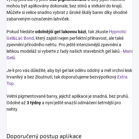
mohou být aplikovány dokonale, bez stínů a stékání do krajů.
Můžete si velice snadno vybrat z široké škály barev díky shodně
zabarveným označením lahviček.
Pokud hledáte
odolnější gel lakovou bázi
, tak zkuste
Hypnotic
Gel&Lac Bond
, který zajistí nejen perfektní přilnavost, ale také
zpevnění přírodního nehtu. Pro ještě intenzivnější zpevnění a
lehkou modeláž si vyberte z řady našich stavebních gel laků -
Mani
Gelů
.
Je-li pro vás důležité, aby byl gel lak oděru odolný a měl vrchní lesk
trvanlivý a bez žloutnutí, tak doporučujeme bezvýpotkový
Extra
Top
.
Velmi pigmentované barvy, jejichž aplikace je snadná, bez pruhů.
Odolné až
3 týdny
a nyní ještě snazší odmáčení šetrnější pro
nehty.
Doporučený postup aplikace