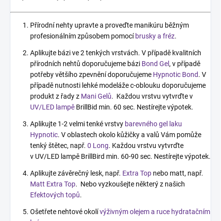
Přírodní nehty upravte a proveďte manikúru běžným
profesionálním způsobem pomocí
brusky a fréz
.
Aplikujte bázi ve 2 tenkých vrstvách. V případě kvalitních
přírodních nehtů doporučujeme bázi
Bond Gel
, v případě
potřeby většího zpevnění doporučujeme
Hypnotic Bond
. V
případě nutnosti lehké modeláže c-oblouku doporučujeme
produkt z řady z
Mani Gelů
. Každou vrstvu vytvrďte v
UV/LED lampě
BrillBid min. 60 sec. Nestírejte výpotek.
Aplikujte 1-2 velmi tenké vrstvy
barevného gel laku
Hypnotic
. V oblastech okolo kůžičky a valů Vám pomůže
tenký štětec, např.
0 Long
. Každou vrstvu vytvrďte
v UV/LED lampě BrillBird min. 60-90 sec. Nestírejte výpotek.
Aplikujte závěrečný lesk, např.
Extra Top
nebo matt, např.
Matt Extra Top
. Nebo vyzkoušejte některý z našich
Efektových topů
.
Ošetřete nehtové okolí
výživným olejem a ruce hydratačním