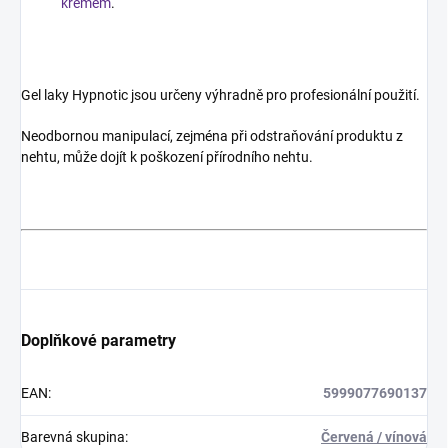
krémem
.
Gel laky Hypnotic jsou určeny výhradně pro profesionální použití.
Neodbornou manipulací, zejména při odstraňování produktu z
nehtu, může dojít k poškození přírodního nehtu.
Doplňkové parametry
EAN
:
5999077690137
Barevná skupina
:
Červená / vínová