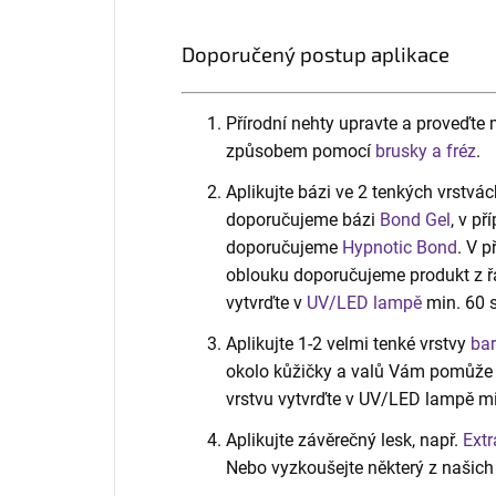
Doporučený postup aplikace
Přírodní nehty upravte a proveďt
způsobem pomocí
brusky a fréz
.
Aplikujte bázi ve 2 tenkých vrstvác
doporučujeme bázi
Bond Gel
, v p
doporučujeme
Hypnotic Bond
. V 
oblouku doporučujeme produkt z 
vytvrďte v
UV/LED lampě
min. 60 s
Aplikujte 1-2 velmi tenké vrstvy
bar
okolo kůžičky a valů Vám pomůže t
vrstvu vytvrďte v UV/LED lampě min
Aplikujte závěrečný lesk, např.
Extr
Nebo vyzkoušejte některý z našic