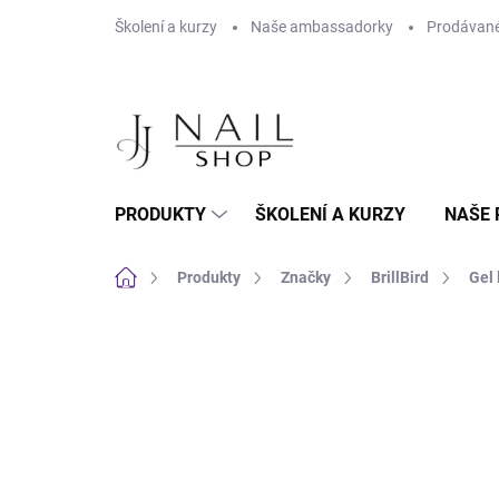
Přejít na obsah
Školení a kurzy
Naše ambassadorky
Prodávané
PRODUKTY
ŠKOLENÍ A KURZY
NAŠE 
Domů
Produkty
Značky
BrillBird
Gel 
Neohodnoceno
Podrobnosti hodnoc
NOVINKA
HEMA FREE