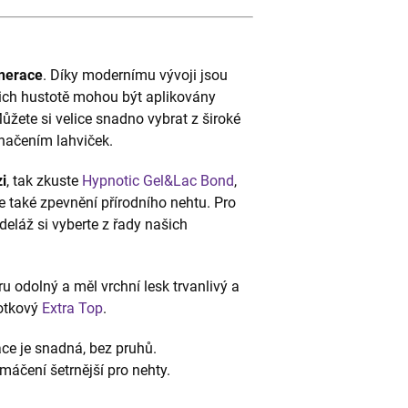
nerace
. Díky modernímu vývoji jsou
jich hustotě mohou být aplikovány
Můžete si velice snadno vybrat z široké
načením lahviček.
i
, tak zkuste
Hypnotic Gel&Lac Bond
,
ale také zpevnění přírodního nehtu. Pro
deláž si vyberte z řady našich
ěru odolný a měl vrchní lesk trvanlivý a
potkový
Extra Top
.
ace je snadná, bez pruhů.
máčení šetrnější pro nehty.