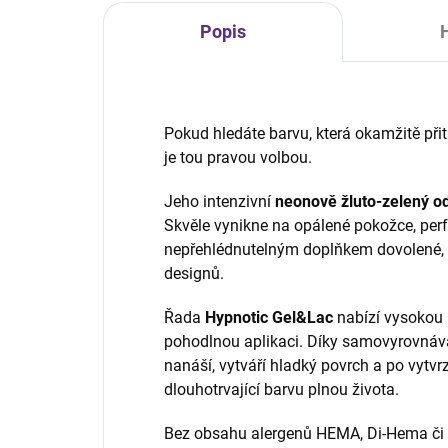
Popis
Pokud hledáte barvu, která okamžitě při
je tou pravou volbou.
Jeho intenzivní
neonově žluto-zelený od
Skvěle vynikne na opálené pokožce, perfe
nepřehlédnutelným doplňkem dovolené, f
designů.
Řada
Hypnotic Gel&Lac
nabízí vysokou 
pohodlnou aplikaci. Díky samovyrovnáva
nanáší, vytváří hladký povrch a po vytvr
dlouhotrvající barvu plnou života.
Bez obsahu alergenů HEMA, Di-Hema či