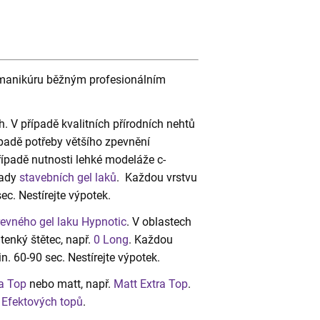
e manikúru běžným profesionálním
h. V případě kvalitních přírodních nehtů
řípadě potřeby většího zpevnění
případě nutnosti lehké modeláže c-
řady
stavebních gel laků
. Každou vrstvu
ec. Nestírejte výpotek.
evného gel laku Hypnotic
. V oblastech
enký štětec, např.
0 Long
. Každou
. 60-90 sec. Nestírejte výpotek.
a Top
nebo matt, např.
Matt Extra Top
.
h
Efektových topů
.