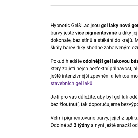
Hypnotic Gel&Lac jsou
gel laky
nové ge
barvy ještě
více pigmentované
a díky je
dokonale, bez stínů a stékání do krajů. 
škály barev díky shodně zabarveným oz
Pokud hledáte
odolnější gel lakovou báz
který zajistí nejen perfektní přilnavost, 
ještě intenzivnější zpevnění a lehkou mo
stavebních gel laků
.
Je-li pro vás důležité, aby byl gel lak od
bez žloutnutí, tak doporučujeme bezvý
Velmi pigmentované barvy, jejichž aplik
Odolné až
3 týdny
a nyní ještě snazší od