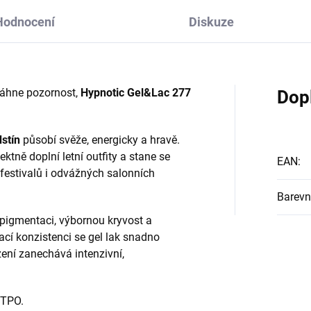
Hodnocení
Diskuze
táhne pozornost,
Hypnotic Gel&Lac 277
Dop
stín
působí svěže, energicky a hravě.
ktně doplní letní outfity a stane se
EAN
:
estivalů i odvážných salonních
Barevn
pigmentaci, výbornou kryvost a
cí konzistenci se gel lak snadno
zení zanechává intenzivní,
 TPO.