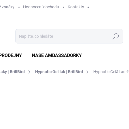
 značky
Hodnocení obchodu
Kontakty
Hledat
PRODEJNY
NAŠE AMBASSADORKY
laky | BrillBird
Hypnotic Gel lak | BrillBird
Hypnotic Gel&Lac 
ení
ZNAČKA:
BRILLBIRD
339 Kč
SKLADEM
MO
DORUČÍME DO:
11.8.2026