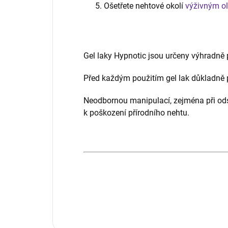
Ošetřete nehtové okolí
výživným o
Gel laky Hypnotic jsou určeny výhradně p
Před každým použitím gel lak důkladně p
Neodbornou manipulací, zejména při ods
k poškození přírodního nehtu.