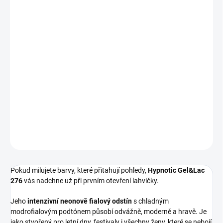
MOŽNOSTI
DORUČENÍ
−
+
Přidat do košíku
Výrazný neonově fialový gel lak
s chladným podtónem, který
doslova září. Odvážný odstín plný energie pro nepřehlédnutelnou
letní manikúru i kreativní nail art.
DETAILNÍ INFORMACE
ZEPTAT SE
HLÍDÁNÍ DOSTUPNOSTI
Pokud milujete barvy, které přitahují pohledy,
Hypnotic Gel&Lac
276
vás nadchne už při prvním otevření lahvičky.
Jeho
intenzivní neonově fialový odstín
s chladným
modrofialovým podtónem působí odvážně, moderně a hravě. Je
jako stvořený pro letní dny, festivaly i všechny ženy, které se nebojí