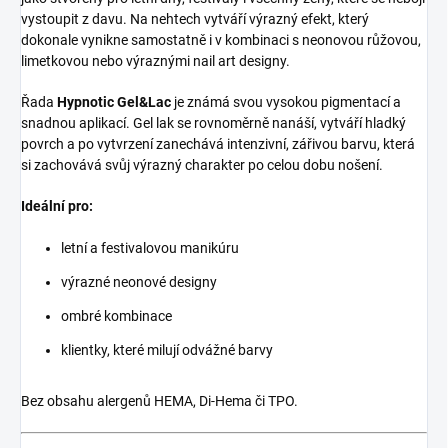
vystoupit z davu. Na nehtech vytváří výrazný efekt, který
dokonale vynikne samostatně i v kombinaci s neonovou růžovou,
limetkovou nebo výraznými nail art designy.
Řada
Hypnotic Gel&Lac
je známá svou vysokou pigmentací a
snadnou aplikací. Gel lak se rovnoměrně nanáší, vytváří hladký
povrch a po vytvrzení zanechává intenzivní, zářivou barvu, která
si zachovává svůj výrazný charakter po celou dobu nošení.
Ideální pro:
letní a festivalovou manikúru
výrazné neonové designy
ombré kombinace
klientky, které milují odvážné barvy
Bez obsahu alergenů HEMA, Di-Hema či TPO.