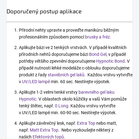
Doporučený postup aplikace
Přírodní nehty upravte a proveďte manikúru běžným
profesionálním způsobem pomocí
brusky a fréz
.
Aplikujte bázi ve 2 tenkých vrstvách. V případě kvalitních
přírodních nehtů doporučujeme bázi
Bond Gel
, v případě
potřeby většího zpevnění doporučujeme
Hypnotic Bond
. V
případě nutnosti lehké modeláže c-oblouku doporučujeme
produkt z řady
stavebních gel laků
. Každou vrstvu vytvrďte
v
UV/LED lampě
min. 60 sec. Nestírejte výpotek.
Aplikujte 1-2 velmi tenké vrstvy
barevného gel laku
Hypnotic
. V oblastech okolo kůžičky a valů Vám pomůže
tenký štětec, např.
0 Long
. Každou vrstvu vytvrďte
v UV/LED lampě min. 60-90 sec. Nestírejte výpotek.
Aplikujte závěrečný lesk, např.
Extra Top
nebo matt,
např.
Matt Extra Top
. Nebo vyzkoušejte některý z
našich
Efektových topů
.