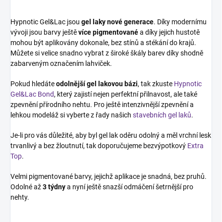
Hypnotic Gel&Lac jsou
gel laky
nové generace
. Díky modernímu
vývoji jsou barvy ještě
více pigmentované
a díky jejich hustotě
mohou být aplikovány dokonale, bez stínů a stékání do krajů.
Můžete si velice snadno vybrat z široké škály barev díky shodně
zabarveným označením lahviček.
Pokud hledáte
odolnější gel lakovou bázi
, tak zkuste
Hypnotic
Gel&Lac Bond
, který zajistí nejen perfektní přilnavost, ale také
zpevnění přírodního nehtu. Pro ještě intenzivnější zpevnění a
lehkou modeláž si vyberte z řady našich
stavebních gel laků
.
Je-li pro vás důležité, aby byl gel lak oděru odolný a měl vrchní lesk
trvanlivý a bez žloutnutí, tak doporučujeme bezvýpotkový
Extra
Top
.
Velmi pigmentované barvy, jejichž aplikace je snadná, bez pruhů.
Odolné až
3 týdny
a nyní ještě snazší odmáčení šetrnější pro
nehty.