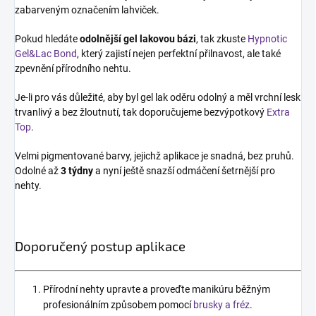
zabarveným označením lahviček.
Pokud hledáte
odolnější gel lakovou bázi
, tak zkuste
Hypnotic
Gel&Lac Bond
, který zajistí nejen perfektní přilnavost, ale také
zpevnění přírodního nehtu.
Je-li pro vás důležité, aby byl gel lak oděru odolný a měl vrchní lesk
trvanlivý a bez žloutnutí, tak doporučujeme bezvýpotkový
Extra
Top
.
Velmi pigmentované barvy, jejichž aplikace je snadná, bez pruhů.
Odolné až
3 týdny
a nyní ještě snazší odmáčení šetrnější pro
nehty.
Doporučený postup aplikace
Přírodní nehty upravte a proveďte manikúru běžným
profesionálním způsobem pomocí
brusky a fréz
.