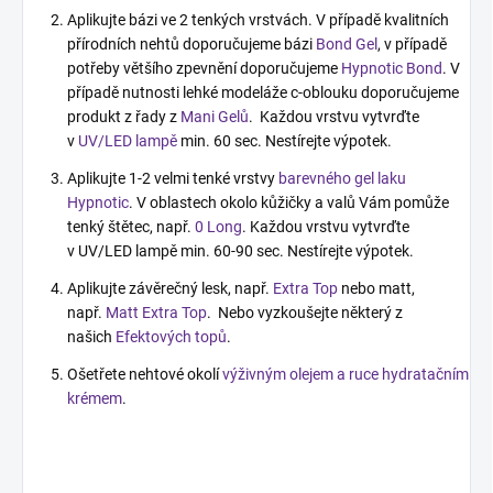
Aplikujte bázi ve 2 tenkých vrstvách. V případě kvalitních
přírodních nehtů doporučujeme bázi
Bond Gel
, v případě
potřeby většího zpevnění doporučujeme
Hypnotic Bond
. V
případě nutnosti lehké modeláže c-oblouku doporučujeme
produkt z řady z
Mani Gelů
. Každou vrstvu vytvrďte
v
UV/LED lampě
min. 60 sec. Nestírejte výpotek.
Aplikujte 1-2 velmi tenké vrstvy
barevného gel laku
Hypnotic
. V oblastech okolo kůžičky a valů Vám pomůže
tenký štětec, např.
0 Long
. Každou vrstvu vytvrďte
v UV/LED lampě min. 60-90 sec. Nestírejte výpotek.
Aplikujte závěrečný lesk, např.
Extra Top
nebo matt,
např.
Matt Extra Top
. Nebo vyzkoušejte některý z
našich
Efektových topů
.
Ošetřete nehtové okolí
výživným olejem a ruce hydratačním
krémem
.