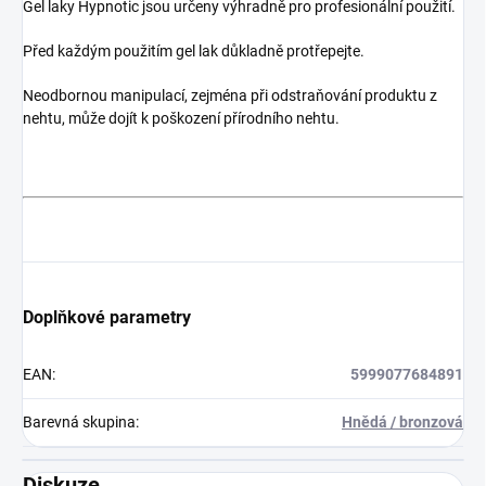
Gel laky Hypnotic jsou určeny výhradně pro profesionální použití.
Před každým použitím gel lak důkladně protřepejte.
Neodbornou manipulací, zejména při odstraňování produktu z
nehtu, může dojít k poškození přírodního nehtu.
Doplňkové parametry
EAN
:
5999077684891
Barevná skupina
:
Hnědá / bronzová
Diskuze