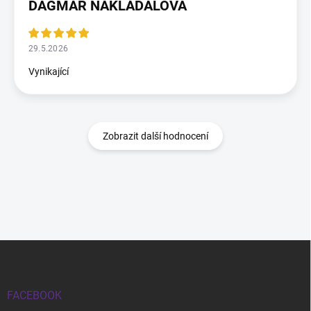
DAGMAR NAKLÁDALOVÁ
29.5.2026
Vynikající
Zobrazit další hodnocení
Zápatí
FACEBOOK