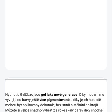
MOŽNOSTI
DORUČENÍ
−
+
Přidat do košíku
Starorůžový (rtěnkový) gel lak, extrémně krycí. Vylepšená textura,
skvělá krycí schopnost, skvělý i na nail art.
DETAILNÍ INFORMACE
ZEPTAT SE
HLÍDÁNÍ DOSTUPNOSTI
Hypnotic Gel&Lac jsou
gel laky
nové generace
. Díky modernímu
vývoji jsou barvy ještě
více pigmentované
a díky jejich hustotě
mohou být aplikovány dokonale, bez stínů a stékání do krajů.
Můžete si velice snadno vybrat z široké škály barev díky shodně