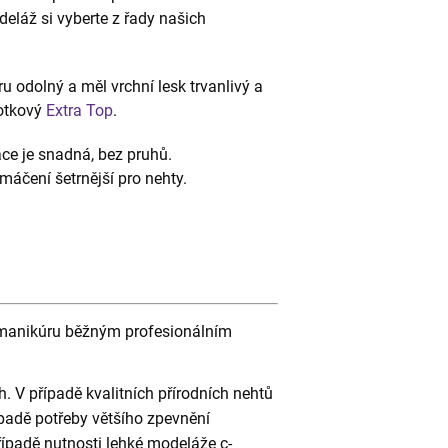
deláž si vyberte z řady našich
ěru odolný a měl vrchní lesk trvanlivý a
potkový
Extra Top
.
ace je snadná, bez pruhů.
máčení šetrnější pro nehty.
e manikúru běžným profesionálním
h. V případě kvalitních přírodních nehtů
řípadě potřeby většího zpevnění
případě nutnosti lehké modeláže c-