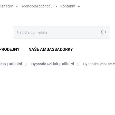
 značky
Hodnocení obchodu
Kontakty
Hledat
PRODEJNY
NAŠE AMBASSADORKY
laky | BrillBird
Hypnotic Gel lak | BrillBird
Hypnotic Gel&Lac 
ení
ZNAČKA:
BRILLBIRD
369 Kč
SKLADEM
MO
DORUČÍME DO:
10.8.2026