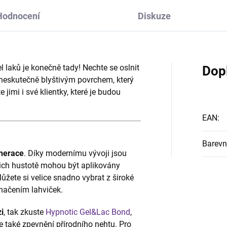
Hodnocení
Diskuze
laků je konečně tady! Nechte se oslnit
Dop
a neskutečně blyštivým povrchem, který
 jimi i své klientky, které je budou
EAN
:
Barevn
nerace
. Díky modernímu vývoji jsou
jich hustotě mohou být aplikovány
Můžete si velice snadno vybrat z široké
načením lahviček.
i
, tak zkuste
Hypnotic Gel&Lac Bond
,
ale také zpevnění přírodního nehtu. Pro