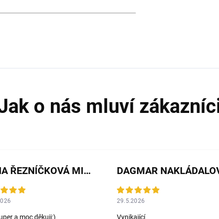
JANA ŘEZNÍČKOVÁ MICHALIČKOVÁ
DAGMAR NAKLÁDALO
2026
29.5.2026
uper a moc děkuji:)
Vynikající