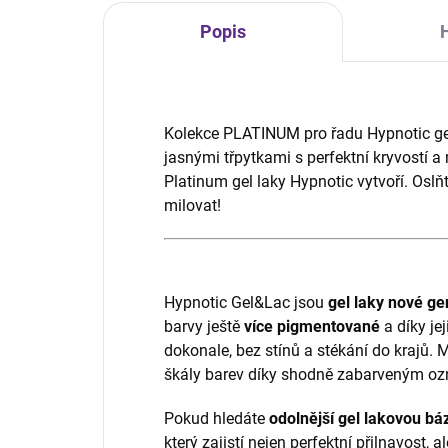
Popis
Kolekce PLATINUM pro řadu Hypnotic gel 
jasnými třpytkami s perfektní kryvostí 
Platinum gel laky Hypnotic vytvoří. Oslňte
milovat!
Hypnotic Gel&Lac jsou
gel laky
nové ge
barvy ještě
více pigmentované
a díky je
dokonale, bez stínů a stékání do krajů. 
škály barev díky shodně zabarveným oz
Pokud hledáte
odolnější gel lakovou báz
který zajistí nejen perfektní přilnavost, 