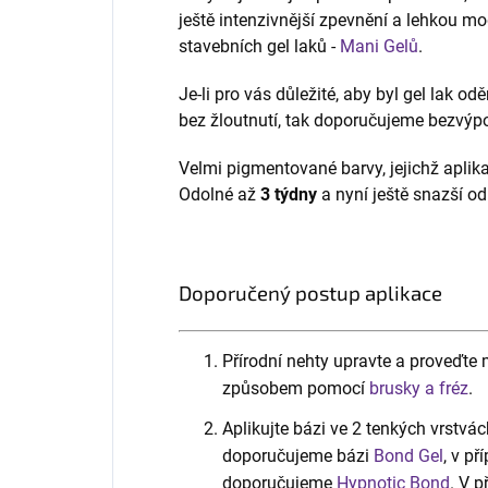
ještě intenzivnější zpevnění a lehkou mo
stavebních gel laků -
Mani Gelů
.
Je-li pro vás důležité, aby byl gel lak od
bez žloutnutí, tak doporučujeme bezvý
Velmi pigmentované barvy, jejichž aplik
Odolné až
3 týdny
a nyní ještě snazší od
Doporučený postup aplikace
Přírodní nehty upravte a proveďt
způsobem pomocí
brusky a fréz
.
Aplikujte bázi ve 2 tenkých vrstvác
doporučujeme bázi
Bond Gel
, v p
doporučujeme
Hypnotic Bond
. V 