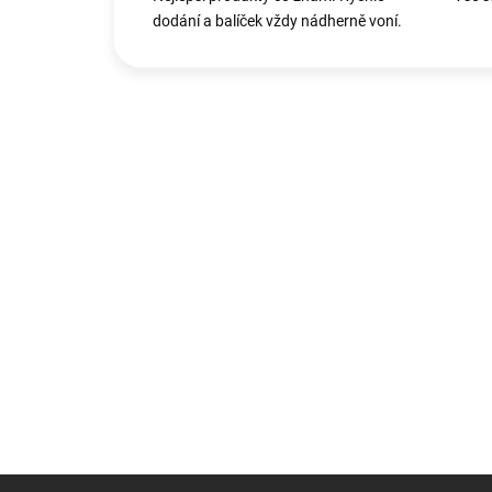
dodání a balíček vždy nádherně voní.
Zápatí