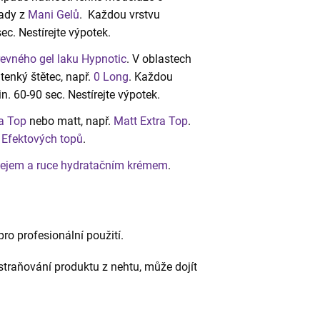
řady z
Mani Gelů
. Každou vrstvu
ec. Nestírejte výpotek.
evného gel laku Hypnotic
. V oblastech
enký štětec, např.
0 Long
. Každou
. 60-90 sec. Nestírejte výpotek.
a Top
nebo matt, např.
Matt Extra Top
.
h
Efektových topů
.
lejem a ruce hydratačním krémem
.
ro profesionální použití.
traňování produktu z nehtu, může dojít