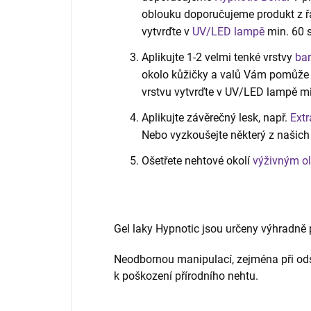
oblouku doporučujeme produkt z 
vytvrďte v
UV/LED lampě
min. 60 s
Aplikujte 1-2 velmi tenké vrstvy
bar
okolo kůžičky a valů Vám pomůže t
vrstvu vytvrďte v UV/LED lampě min
Aplikujte závěrečný lesk, např.
Extr
Nebo vyzkoušejte některý z našic
Ošetřete nehtové okolí
výživným o
Gel laky Hypnotic jsou určeny výhradně p
Neodbornou manipulací, zejména při ods
k poškození přírodního nehtu.