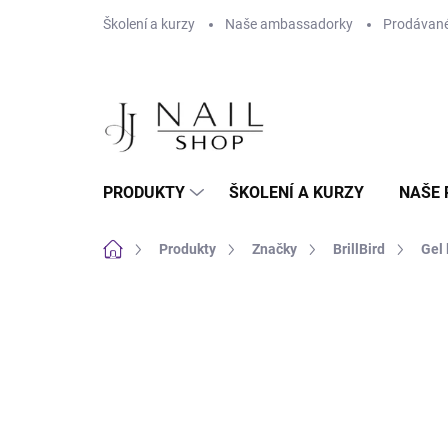
Přejít na obsah
Školení a kurzy
Naše ambassadorky
Prodávané
PRODUKTY
ŠKOLENÍ A KURZY
NAŠE 
Domů
Produkty
Značky
BrillBird
Gel 
Neohodnoceno
Podrobnosti hodnoc
NOVINKA
HEMA FREE