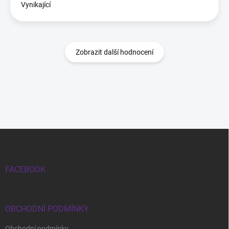
Vynikající
Zobrazit další hodnocení
Zápatí
FACEBOOK
OBCHODNÍ PODMÍNKY
Obchodní podmínky