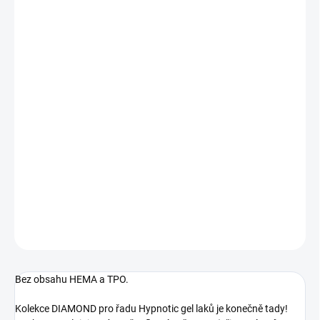
12.8.2026
MOŽNOSTI
DORUČENÍ
−
+
Přidat do košíku
Zlatý gel lak s diamantovým reflexním třpytem, plně krycí. Skvělý
nejen na vánoční sezonu! Neobyčejný brokátový třpyt při
nasvícení - čím více světla, tím více oslnivého třpytu. Rozpustný,
UV/LED.
DETAILNÍ INFORMACE
ZEPTAT SE
HLÍDÁNÍ DOSTUPNOSTI
Bez obsahu HEMA a TPO.
Kolekce DIAMOND pro řadu Hypnotic gel laků je konečně tady!