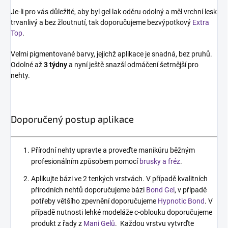
Je-li pro vás důležité, aby byl gel lak oděru odolný a měl vrchní lesk
trvanlivý a bez žloutnutí, tak doporučujeme bezvýpotkový
Extra
Top
.
Velmi pigmentované barvy, jejichž aplikace je snadná, bez pruhů.
Odolné až
3 týdny
a nyní ještě snazší odmáčení šetrnější pro
nehty.
Doporučený postup aplikace
Přírodní nehty upravte a proveďte manikúru běžným
profesionálním způsobem pomocí
brusky a fréz
.
Aplikujte bázi ve 2 tenkých vrstvách. V případě kvalitních
přírodních nehtů doporučujeme bázi
Bond Gel
, v případě
potřeby většího zpevnění doporučujeme
Hypnotic Bond
. V
případě nutnosti lehké modeláže c-oblouku doporučujeme
produkt z řady z
Mani Gelů
. Každou vrstvu vytvrďte