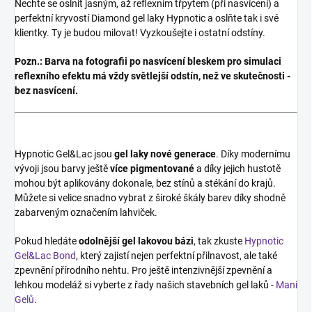
Nechte se oslnit jasným, až reflexním třpytem (při nasvícení) a
perfektní kryvostí Diamond gel laky Hypnotic a oslňte tak i své
klientky. Ty je budou milovat! Vyzkoušejte i ostatní odstíny.
Pozn.:
Barva na fotografii po nasvícení bleskem pro simulaci
reflexního efektu má vždy světlejší odstín, než ve skutečnosti -
bez nasvícení.
Hypnotic Gel&Lac jsou
gel laky
nové generace
. Díky modernímu
vývoji jsou barvy ještě
více pigmentované
a díky jejich hustotě
mohou být aplikovány dokonale, bez stínů a stékání do krajů.
Můžete si velice snadno vybrat z široké škály barev díky shodně
zabarveným označením lahviček.
Pokud hledáte
odolnější gel lakovou bázi
, tak zkuste
Hypnotic
Gel&Lac Bond
, který zajistí nejen perfektní přilnavost, ale také
zpevnění přírodního nehtu. Pro ještě intenzivnější zpevnění a
lehkou modeláž si vyberte z řady našich stavebních gel laků -
Mani
Gelů
.