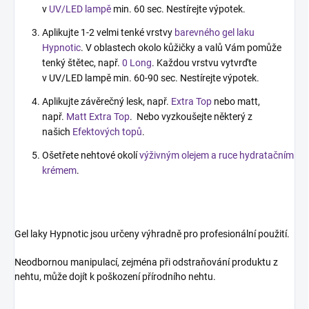
v
UV/LED lampě
min. 60 sec. Nestírejte výpotek.
Aplikujte 1-2 velmi tenké vrstvy
barevného gel laku
Hypnotic
. V oblastech okolo kůžičky a valů Vám pomůže
tenký štětec, např.
0 Long
. Každou vrstvu vytvrďte
v UV/LED lampě min. 60-90 sec. Nestírejte výpotek.
Aplikujte závěrečný lesk, např.
Extra Top
nebo matt,
např.
Matt Extra Top
. Nebo vyzkoušejte některý z
našich
Efektových topů
.
Ošetřete nehtové okolí
výživným olejem a ruce hydratačním
krémem
.
Gel laky Hypnotic jsou určeny výhradně pro profesionální použití.
Neodbornou manipulací, zejména při odstraňování produktu z
nehtu, může dojít k poškození přírodního nehtu.