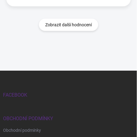
Zobrazit další hodnocení
Zápatí
FACEBOOK
OBCHODNÍ PODMÍNKY
Obchodní podmínky