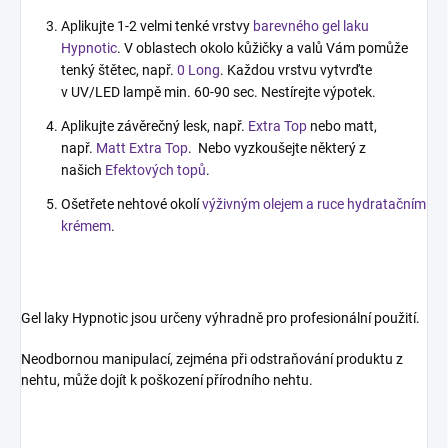
Aplikujte 1-2 velmi tenké vrstvy
barevného gel laku
Hypnotic
. V oblastech okolo kůžičky a valů Vám pomůže
tenký štětec, např.
0 Long
. Každou vrstvu vytvrďte
v UV/LED lampě min. 60-90 sec. Nestírejte výpotek.
Aplikujte závěrečný lesk, např.
Extra Top
nebo matt,
např.
Matt Extra Top
. Nebo vyzkoušejte některý z
našich
Efektových topů
.
Ošetřete nehtové okolí
výživným olejem a ruce hydratačním
krémem
.
Gel laky Hypnotic jsou určeny výhradně pro profesionální použití.
Neodbornou manipulací, zejména při odstraňování produktu z
nehtu, může dojít k poškození přírodního nehtu.