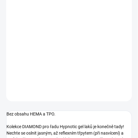
12.8.2026
MOŽNOSTI
DORUČENÍ
−
+
Přidat do košíku
Malinový pastel s diamantovým reflexním třpytem, plně krycí.
Neobyčejný brokátový třpyt při nasvícení - čím více světla, tím více
oslnivého třpytu. Rozpustný, UV/LED.
DETAILNÍ INFORMACE
ZEPTAT SE
HLÍDÁNÍ DOSTUPNOSTI
Bez obsahu HEMA a TPO.
Kolekce DIAMOND pro řadu Hypnotic gel laků je konečně tady!
Nechte se oslnit jasným, až reflexním třpytem (při nasvícení) a