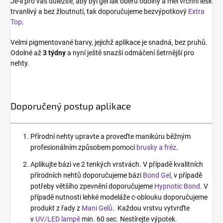
Je-li pro vás důležité, aby byl gel lak oděru odolný a měl vrchní lesk
trvanlivý a bez žloutnutí, tak doporučujeme bezvýpotkový
Extra
Top
.
Velmi pigmentované barvy, jejichž aplikace je snadná, bez pruhů.
Odolné až
3 týdny
a nyní ještě snazší odmáčení šetrnější pro
nehty.
Doporučený postup aplikace
Přírodní nehty upravte a proveďte manikúru běžným
profesionálním způsobem pomocí
brusky a fréz
.
Aplikujte bázi ve 2 tenkých vrstvách. V případě kvalitních
přírodních nehtů doporučujeme bázi
Bond Gel
, v případě
potřeby většího zpevnění doporučujeme
Hypnotic Bond
. V
případě nutnosti lehké modeláže c-oblouku doporučujeme
produkt z řady z
Mani Gelů
. Každou vrstvu vytvrďte
v
UV/LED lampě
min. 60 sec. Nestírejte výpotek.