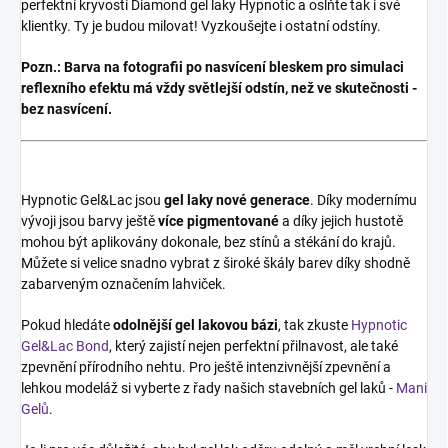
perfektní kryvostí Diamond gel laky Hypnotic a oslňte tak i své
klientky. Ty je budou milovat! Vyzkoušejte i ostatní odstíny.
Pozn.:
Barva na fotografii po nasvícení bleskem pro simulaci
reflexního efektu má vždy světlejší odstín, než ve skutečnosti -
bez nasvícení.
Hypnotic Gel&Lac jsou
gel laky
nové generace
. Díky modernímu
vývoji jsou barvy ještě
více pigmentované
a díky jejich hustotě
mohou být aplikovány dokonale, bez stínů a stékání do krajů.
Můžete si velice snadno vybrat z široké škály barev díky shodně
zabarveným označením lahviček.
Pokud hledáte
odolnější gel lakovou bázi
, tak zkuste
Hypnotic
Gel&Lac Bond
, který zajistí nejen perfektní přilnavost, ale také
zpevnění přírodního nehtu. Pro ještě intenzivnější zpevnění a
lehkou modeláž si vyberte z řady našich stavebních gel laků -
Mani
Gelů
.