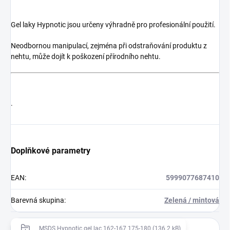
Gel laky Hypnotic jsou určeny výhradně pro profesionální použití.
Neodbornou manipulací, zejména při odstraňování produktu z
nehtu, může dojít k poškození přírodního nehtu.
.
Doplňkové parametry
EAN
:
5999077687410
Barevná skupina
:
Zelená / mintová
MSDS Hypnotic gel lac 162-167 175-180 (136.2 kB)