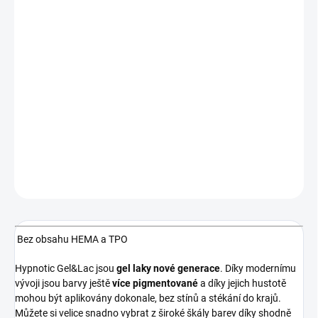
MOŽNOSTI
DORUČENÍ
−
+
Přidat do košíku
Světlý mintový pastel, plně krycí, bez perleti. Vylepšená textura,
skvělá krycí schopnost!
DETAILNÍ INFORMACE
ZEPTAT SE
HLÍDÁNÍ DOSTUPNOSTI
Bez obsahu HEMA a TPO
Hypnotic Gel&Lac jsou
gel laky
nové generace
. Díky modernímu
vývoji jsou barvy ještě
více pigmentované
a díky jejich hustotě
mohou být aplikovány dokonale, bez stínů a stékání do krajů.
Můžete si velice snadno vybrat z široké škály barev díky shodně