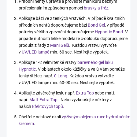
Přírodní nehty upravte a proveďte manikúru běžným
profesionálním způsobem pomocí
brusky a fréz
.
Aplikujte bázi ve 2 tenkých vrstvách. V případě kvalitních
přírodních nehtů doporučujeme bázi
Bond Gel
, v případě
potřeby většího zpevnění doporučujeme
Hypnotic Bond
. V
případě nutnosti lehké modeláže c-oblouku doporučujeme
produkt z řady z
Mani Gelů
. Každou vrstvu vytvrďte
v
UV/LED lampě
min. 60 sec. Nestírejte výpotek.
Aplikujte 1-2 velmi tenké vrstvy
barevného gel laku
Hypnotic
. V oblastech okolo kůžičky a valů Vám pomůže
tenký štětec, např.
0 Long
. Každou vrstvu vytvrďte
v UV/LED lampě min. 60-90 sec. Nestírejte výpotek.
Aplikujte závěrečný lesk, např.
Extra Top
nebo matt,
např.
Matt Extra Top
. Nebo vyzkoušejte některý z
našich
Efektových topů
.
Ošetřete nehtové okolí
výživným olejem a ruce hydratačním
krémem
.