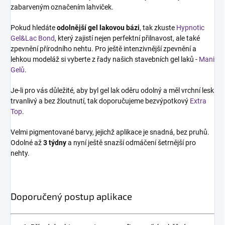
zabarveným označením lahviček.
Pokud hledáte
odolnější gel lakovou bázi
, tak zkuste
Hypnotic
Gel&Lac Bond
, který zajistí nejen perfektní přilnavost, ale také
zpevnění přírodního nehtu. Pro ještě intenzivnější zpevnění a
lehkou modeláž si vyberte z řady našich stavebních gel laků -
Mani
Gelů
.
Je-li pro vás důležité, aby byl gel lak oděru odolný a měl vrchní lesk
trvanlivý a bez žloutnutí, tak doporučujeme bezvýpotkový
Extra
Top
.
Velmi pigmentované barvy, jejichž aplikace je snadná, bez pruhů.
Odolné až
3 týdny
a nyní ještě snazší odmáčení šetrnější pro
nehty.
Doporučený postup aplikace