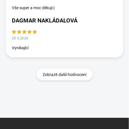
Vše super a moc děkuji:)
DAGMAR NAKLÁDALOVÁ
29.5.2026
Vynikající
Zobrazit další hodnocení
Zápatí