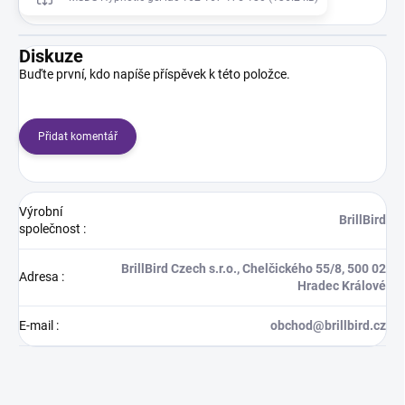
Diskuze
Buďte první, kdo napíše příspěvek k této položce.
Přidat komentář
Výrobní
BrillBird
společnost
:
BrillBird Czech s.r.o., Chelčického 55/8, 500 02
Adresa
:
Hradec Králové
E-mail
:
obchod@brillbird.cz