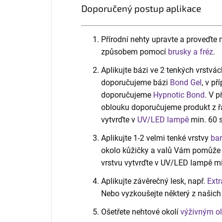
Doporučený postup aplikace
Přírodní nehty upravte a proveďt
způsobem pomocí
brusky a fréz
.
Aplikujte bázi ve 2 tenkých vrstvác
doporučujeme bázi
Bond Gel
, v p
doporučujeme
Hypnotic Bond
. V 
oblouku doporučujeme produkt z 
vytvrďte v
UV/LED lampě
min. 60 s
Aplikujte 1-2 velmi tenké vrstvy
bar
okolo kůžičky a valů Vám pomůže t
vrstvu vytvrďte v UV/LED lampě min
Aplikujte závěrečný lesk, např.
Extr
Nebo vyzkoušejte některý z našic
Ošetřete nehtové okolí
výživným o