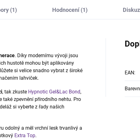
ory (1)
Hodnocení (1)
Disku
Dop
nerace
. Díky modernímu vývoji jsou
jich hustotě mohou být aplikovány
Můžete si velice snadno vybrat z široké
EAN
:
načením lahviček.
Barevn
i
, tak zkuste
Hypnotic Gel&Lac Bond
,
ale také zpevnění přírodního nehtu. Pro
deláž si vyberte z řady našich
ěru odolný a měl vrchní lesk trvanlivý a
potkový
Extra Top
.