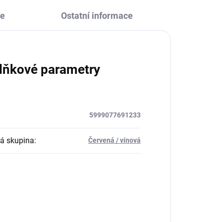
ze
Ostatní informace
lňkové parametry
5999077691233
á skupina
:
Červená / vínová