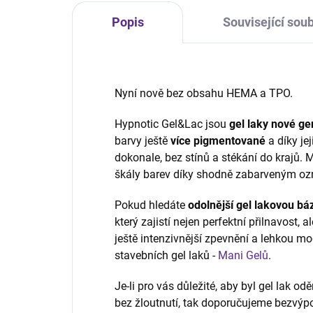
Popis
Související soub
Nyní nově bez obsahu HEMA a TPO.
Hypnotic Gel&Lac jsou
gel laky
nové ge
barvy ještě
více pigmentované
a díky je
dokonale, bez stínů a stékání do krajů. 
škály barev díky shodně zabarveným oz
Pokud hledáte
odolnější gel lakovou báz
který zajistí nejen perfektní přilnavost, 
ještě intenzivnější zpevnění a lehkou mo
stavebních gel laků -
Mani Gelů
.
Je-li pro vás důležité, aby byl gel lak od
bez žloutnutí, tak doporučujeme bezvý