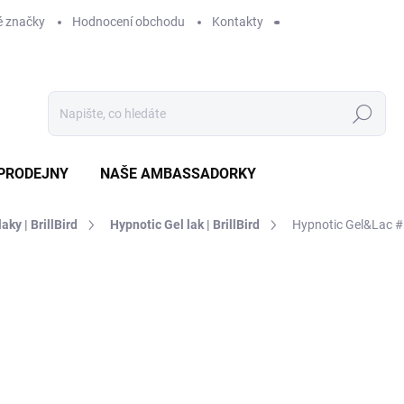
 značky
Hodnocení obchodu
Kontakty
Hledat
PRODEJNY
NAŠE AMBASSADORKY
laky | BrillBird
Hypnotic Gel lak | BrillBird
Hypnotic Gel&Lac 
ZNAČKA:
BRILLBIRD
339 Kč
SKLADEM
MO
DORUČÍME DO:
12.8.2026