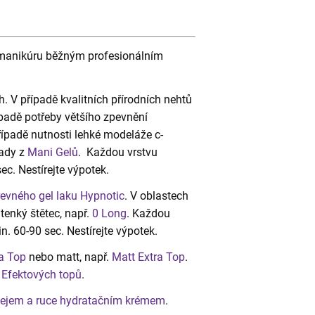
e manikúru běžným profesionálním
h. V případě kvalitních přírodních nehtů
řípadě potřeby většího zpevnění
případě nutnosti lehké modeláže c-
řady z
Mani Gelů
. Každou vrstvu
ec. Nestírejte výpotek.
evného gel laku Hypnotic
. V oblastech
enký štětec, např.
0 Long
. Každou
. 60-90 sec. Nestírejte výpotek.
a Top
nebo matt, např.
Matt Extra Top
.
h
Efektových topů
.
lejem a ruce hydratačním krémem
.