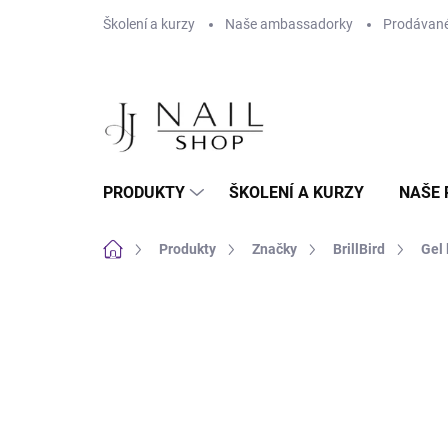
Přejít na obsah
Školení a kurzy
Naše ambassadorky
Prodávané
PRODUKTY
ŠKOLENÍ A KURZY
NAŠE 
Domů
Produkty
Značky
BrillBird
Gel 
1 hodnocení
Podrobnosti hodnocení
HEMA FREE