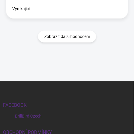
Vynikající
Zobrazit další hodnocení
Zápatí
FACEBOOK
BrillBird Czech
OBCHODNÍ PODMÍNKY