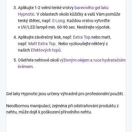
Aplikujte 1-2 velmi tenké vrstvy
barevného gel laku
Hypnotic
. V oblastech okolo kůžičky a valů Vám pomůže
tenký štětec, např.
0 Long
. Každou vrstvu vytvrďte
v UV/LED lampě min. 60-90 sec. Nestírejte výpotek.
Aplikujte závěrečný lesk, např.
Extra Top
nebo matt,
např.
Matt Extra Top
. Nebo vyzkoušejte některý z
našich
Efektových topů
.
Ošetřete nehtové okolí
výživným olejem a ruce hydratačním
krémem
.
Gel laky Hypnotic jsou určeny výhradně pro profesionální použití.
Neodbornou manipulací, zejména při odstraňování produktu z
nehtu, může dojít k poškození přírodního nehtu.