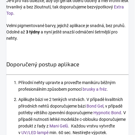
Je-li pro vás důležité, aby byl gel lak oděru odolný a měl vrchní lesk
trvanlivý a bez žloutnutí, tak doporučujeme bezvýpotkový
Extra
Top
.
Velmi pigmentované barvy, jejichž aplikace je snadná, bez pruhů.
Odolné až
3 týdny
a nyní ještě snazší odmáčení šetrnější pro
nehty.
Doporučený postup aplikace
Přírodní nehty upravte a proveďte manikúru běžným
profesionálním způsobem pomocí
brusky a fréz
.
Aplikujte bázi ve 2 tenkých vrstvách. V případě kvalitních
přírodních nehtů doporučujeme bázi
Bond Gel
, v případě
potřeby většího zpevnění doporučujeme
Hypnotic Bond
. V
případě nutnosti lehké modeláže c-oblouku doporučujeme
produkt z řady z
Mani Gelů
. Každou vrstvu vytvrďte
v
UV/LED lampě
min. 60 sec. Nestírejte výpotek.