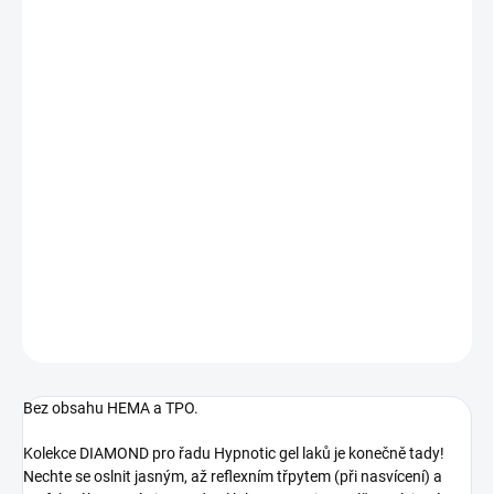
12.8.2026
MOŽNOSTI
DORUČENÍ
−
+
Přidat do košíku
Diamond Violet, plně krycí, plně třpytivý. Neobyčejný brokátový
třpyt při nasvícení - čím více světla, tím více oslnivého třpytu.
Rozpustný, UV/LED.
DETAILNÍ INFORMACE
ZEPTAT SE
HLÍDÁNÍ DOSTUPNOSTI
Bez obsahu HEMA a TPO.
Kolekce DIAMOND pro řadu Hypnotic gel laků je konečně tady!
Nechte se oslnit jasným, až reflexním třpytem (při nasvícení) a