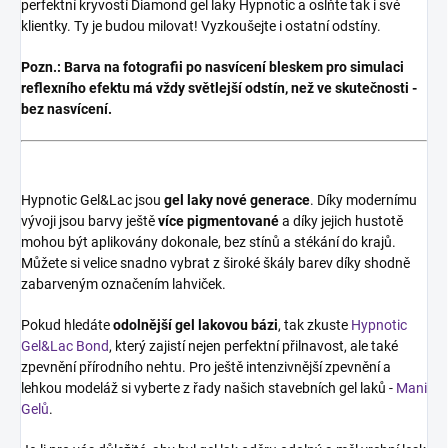
perfektní kryvostí Diamond gel laky Hypnotic a oslňte tak i své
klientky. Ty je budou milovat! Vyzkoušejte i ostatní odstíny.
Pozn.:
Barva na fotografii po nasvícení bleskem pro simulaci
reflexního efektu má vždy světlejší odstín, než ve skutečnosti -
bez nasvícení.
Hypnotic Gel&Lac jsou
gel laky
nové generace
. Díky modernímu
vývoji jsou barvy ještě
více pigmentované
a díky jejich hustotě
mohou být aplikovány dokonale, bez stínů a stékání do krajů.
Můžete si velice snadno vybrat z široké škály barev díky shodně
zabarveným označením lahviček.
Pokud hledáte
odolnější gel lakovou bázi
, tak zkuste
Hypnotic
Gel&Lac Bond
, který zajistí nejen perfektní přilnavost, ale také
zpevnění přírodního nehtu. Pro ještě intenzivnější zpevnění a
lehkou modeláž si vyberte z řady našich stavebních gel laků -
Mani
Gelů
.