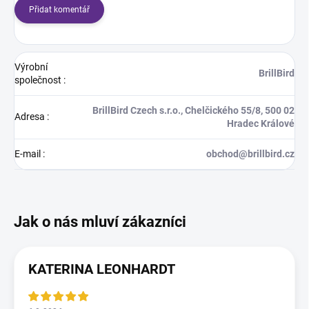
Přidat komentář
Výrobní
BrillBird
společnost
:
BrillBird Czech s.r.o., Chelčického 55/8, 500 02
Adresa
:
Hradec Králové
E-mail
:
obchod@brillbird.cz
KATERINA LEONHARDT