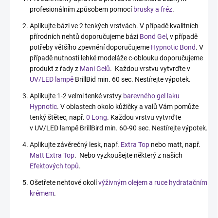
profesionálním způsobem pomocí
brusky a fréz
.
Aplikujte bázi ve 2 tenkých vrstvách. V případě kvalitních
přírodních nehtů doporučujeme bázi
Bond Gel
, v případě
potřeby většího zpevnění doporučujeme
Hypnotic Bond
. V
případě nutnosti lehké modeláže c-oblouku doporučujeme
produkt z řady z
Mani Gelů
. Každou vrstvu vytvrďte v
UV/LED lampě
BrillBid min. 60 sec. Nestírejte výpotek.
Aplikujte 1-2 velmi tenké vrstvy
barevného gel laku
Hypnotic
. V oblastech okolo kůžičky a valů Vám pomůže
tenký štětec, např.
0 Long
. Každou vrstvu vytvrďte
v UV/LED lampě BrillBird min. 60-90 sec. Nestírejte výpotek.
Aplikujte závěrečný lesk, např.
Extra Top
nebo matt, např.
Matt Extra Top
. Nebo vyzkoušejte některý z našich
Efektových topů
.
Ošetřete nehtové okolí
výživným olejem a ruce hydratačním
krémem
.