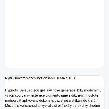
MOŽNOSTI
DORUČENÍ
−
+
Přidat do košíku
Mentolový pastel, středně krycí, bez perleti. Hit léta! Nyní v novém
složení bez obsahu HEMA a TPO.
DETAILNÍ INFORMACE
ZEPTAT SE
HLÍDÁNÍ DOSTUPNOSTI
Nyní v novém složení bez obsahu HEMA a TPO.
Hypnotic Gel&Lac jsou
gel laky
nové generace
. Díky modernímu
vývoji jsou barvy ještě
více pigmentované
a díky jejich hustotě
mohou být aplikovány dokonale, bez stínů a stékání do krajů.
Můžete si velice snadno vybrat z široké škály barev díky shodně