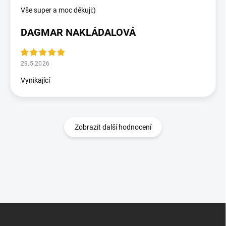
Vše super a moc děkuji:)
DAGMAR NAKLÁDALOVÁ
29.5.2026
Vynikající
Zobrazit další hodnocení
Zápatí