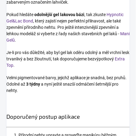
zabarveným označením lahviček.
Pokud hledáte
odolnější gel lakovou bázi
, tak zkuste
Hypnotic
Gel&Lac Bond
, který zajistí nejen perfektní přilnavost, ale také
zpevnění přírodního nehtu. Pro ještě intenzivnější zpevnění a
lehkou modeláž si vyberte z řady našich stavebních gel laků -
Mani
Gelů
.
Je-li pro vás důležité, aby byl gel lak oděru odolný a měl vrchní lesk
trvanlivý a bez žloutnutí, tak doporučujeme bezvýpotkový
Extra
Top
.
Velmi pigmentované barvy, jejichž aplikace je snadná, bez pruhů.
Odolné až
3 týdny
a nyní ještě snazší odmáčení šetrnější pro
nehty.
Doporučený postup aplikace
Přírodní nehty upravte a proveďte manikúru běžným