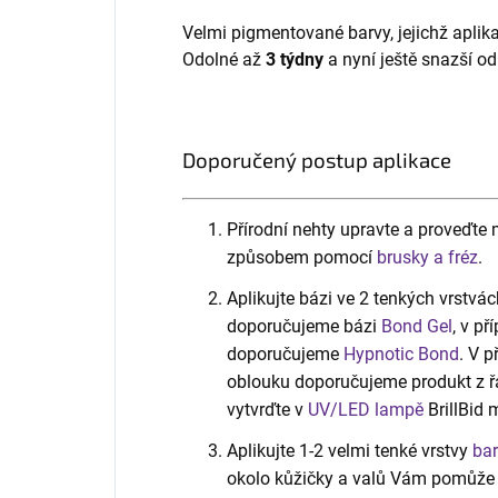
Velmi pigmentované barvy, jejichž aplik
Odolné až
3 týdny
a nyní ještě snazší od
Doporučený postup aplikace
Přírodní nehty upravte a proveďt
způsobem pomocí
brusky a fréz
.
Aplikujte bázi ve 2 tenkých vrstvác
doporučujeme bázi
Bond Gel
, v p
doporučujeme
Hypnotic Bond
. V 
oblouku doporučujeme produkt z 
vytvrďte v
UV/LED lampě
BrillBid 
Aplikujte 1-2 velmi tenké vrstvy
bar
okolo kůžičky a valů Vám pomůže t