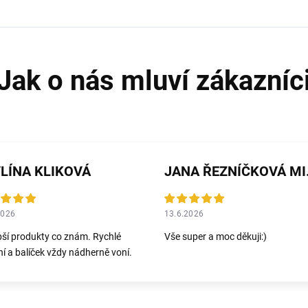
LÍNA KLIKOVÁ
JANA 
2026
13.6.2026
pší produkty co znám. Rychlé
Vše super a moc děkuji:)
í a balíček vždy nádherně voní.