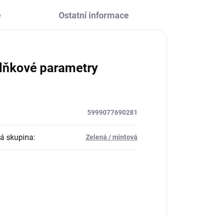
e
Ostatní informace
lňkové parametry
5999077690281
á skupina
:
Zelená / mintová