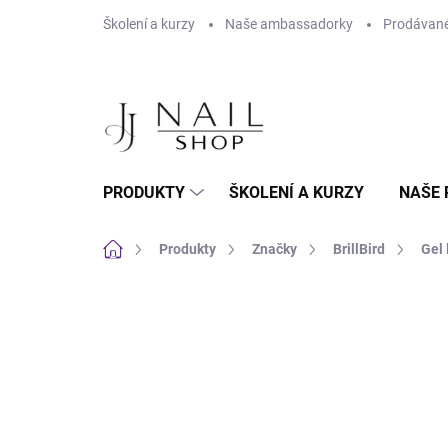
Přejít na obsah
Školení a kurzy
Naše ambassadorky
Prodávané
PRODUKTY
ŠKOLENÍ A KURZY
NAŠE 
Domů
Produkty
Značky
BrillBird
Gel 
Neohodnoceno
Podrobnosti hodnoc
HEMA FREE